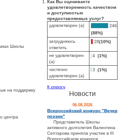
Как Вы оцениваете
удовлетворенность качеством
и доступностью
предоставляемых услуг?
удовлетворен (а)
246
(88%)
затрудняюсь
28
(10%)
амках Школы
ответить
не удовлетворен
4
(1%)
(а)
частично
3
(1%)
удовлетворен (а)
К опросу
ые на поддержку
Новости
06.08.2026
Всероссийский конкурс "Вечер
поэзии"
о центра
Представитель Школы
активного долголетия Валентина
Септарова приняла участие в III
Всероссийском конкурсе