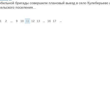
бильной бригады совершили плановый выезд в село Кулеберьево 
ельского поселения...
1
2
...
9
10
11
12
13
...
16
17
→