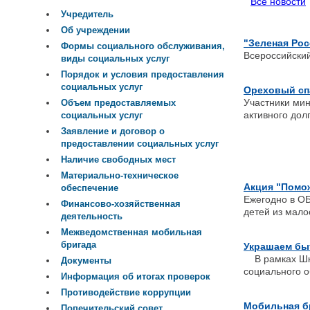
Все новости
Учредитель
Об учреждении
"Зеленая Рос
Формы социального обслуживания,
Всероссийский
виды социальных услуг
Порядок и условия предоставления
социальных услуг
Ореховый сп
Участники ми
Объем предоставляемых
активного дол
социальных услуг
Заявление и договор о
предоставлении социальных услуг
Наличие свободных мест
Материально-техническое
Акция "Помо
обеспечение
Ежегодно в О
Финансово-хозяйственная
детей из мал
деятельность
Межведомственная мобильная
бригада
Украшаем бы
В рамках Шко
Документы
социального о
Информация об итогах проверок
Противодействие коррупции
Мобильная б
Попечительский совет