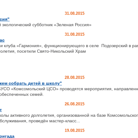
31.08.2015
сия"
 экологический субботник «Зеленая Россия»
31.08.2015
ас
ни клуба «Гармония», функционирующего в селе Подозерский в р
голетия, посетили Свято-Никольский Храм
28.08.2015
жем собрать детей в школу"
БУСО «Комсомольский ЦСО» проводятся мероприятия, направленн
ообеспеченных семей.
26.08.2015
т
лы активного долголетия, организованной на базе Комсомольског
бслуживания, проведён мастер-класс...
19.08.2015
ригада