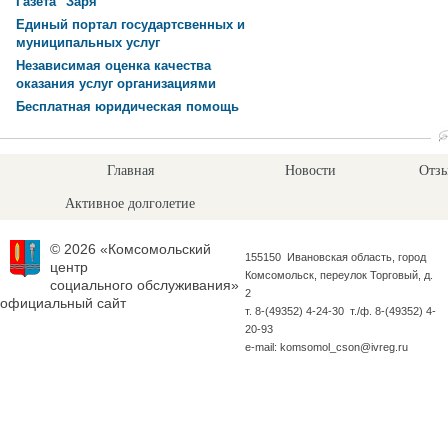
Газета "Заря"
Единый портал государтсвенных и
муниципальных услуг
Независимая оценка качества
оказания услуг организациями
Бесплатная юридическая помощь
Главная
Новости
Отзы
Активное долголетие
© 2026 «Комсомольский
155150 Ивановская область, город
центр
Комсомольск, переулок Торговый, д.
социального обслуживания»
2
официальный сайт
т. 8-(49352) 4-24-30 т./ф. 8-(49352) 4-
20-93
e-mail: komsomol_cson@ivreg.ru