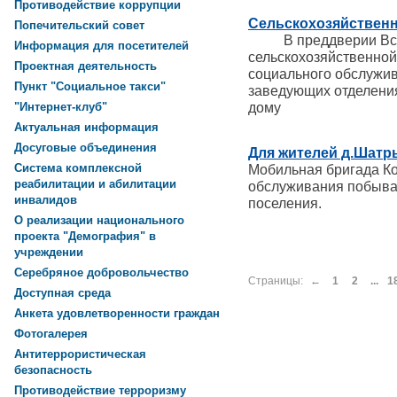
Противодействие коррупции
Сельскохозяйственн
Попечительский совет
В преддверии Все
Информация для посетителей
сельскохозяйственно
Проектная деятельность
социального обслужи
Пункт "Социальное такси"
заведующих отделени
дому
"Интернет-клуб"
Актуальная информация
Досуговые объединения
Для жителей д.Шатр
Система комплексной
Мобильная бригада Ко
реабилитации и абилитации
обслуживания побывал
инвалидов
поселения.
О реализации национального
проекта "Демография" в
учреждении
Серебряное добровольчество
Страницы:
←
1
2
...
1
Доступная среда
Анкета удовлетворенности граждан
Фотогалерея
Антитеррористическая
безопасность
Противодействие терроризму