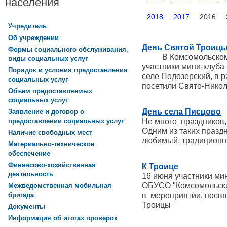
населения
2018
2017
2016
Учредитель
Об учреждении
День Святой Троиц
Формы социального обслуживания,
В Комсомольском ц
виды социальных услуг
участники мини-клуба
Порядок и условия предоставления
селе Подозерский, в 
социальных услуг
посетили Свято-Нико
Объем предоставляемых
социальных услуг
День села Писцово
Заявление и договор о
Не много праздников,
предоставлении социальных услуг
Одним из таких празд
Наличие свободных мест
любимый, традиционн
Материально-техническое
обеспечение
Финансово-хозяйственная
К Троице
деятельность
16 июня участники ми
ОБУСО "Комсомольски
Межведомственная мобильная
в мероприятии, посв
бригада
Троицы
Документы
Информация об итогах проверок