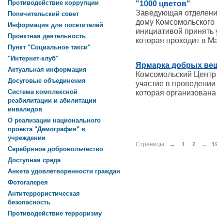
Противодействие коррупции
"1000 цветов"
Заведующая отделени
Попечительский совет
дому Комсомольского
Информация для посетителей
инициативой принять у
Проектная деятельность
которая проходит в М
Пункт "Социальное такси"
"Интернет-клуб"
Ярмарка добрых ве
Актуальная информация
Комсомольский Центр
Досуговые объединения
участие в проведении
Система комплексной
которая организова
реабилитации и абилитации
инвалидов
О реализации национального
проекта "Демография" в
учреждении
Страницы:
←
1
2
...
1
Серебряное добровольчество
Доступная среда
Анкета удовлетворенности граждан
Фотогалерея
Антитеррористическая
безопасность
Противодействие терроризму