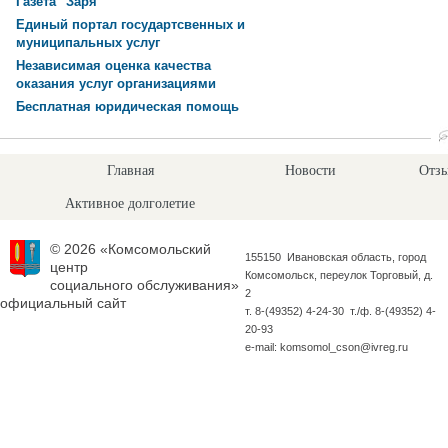
Газета "Заря"
Единый портал государтсвенных и
муниципальных услуг
Независимая оценка качества
оказания услуг организациями
Бесплатная юридическая помощь
Главная
Новости
Отзы
Активное долголетие
© 2026 «Комсомольский
155150 Ивановская область, город
центр
Комсомольск, переулок Торговый, д.
социального обслуживания»
2
официальный сайт
т. 8-(49352) 4-24-30 т./ф. 8-(49352) 4-
20-93
e-mail: komsomol_cson@ivreg.ru