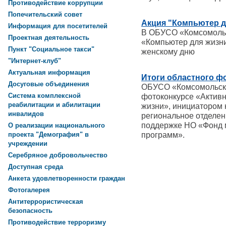
Противодействие коррупции
Попечительский совет
Акция "Компьютер д
Информация для посетителей
В ОБУСО «Комсомольс
Проектная деятельность
«Компьютер для жизн
Пункт "Социальное такси"
женскому дню
"Интернет-клуб"
Актуальная информация
Итоги областного ф
Досуговые объединения
ОБУСО «Комсомольски
Система комплексной
фотоконкурсе «Активн
реабилитации и абилитации
жизни», инициатором 
инвалидов
региональное отделен
поддержке НО «Фонд 
О реализации национального
программ».
проекта "Демография" в
учреждении
Серебряное добровольчество
Доступная среда
Анкета удовлетворенности граждан
Фотогалерея
Антитеррористическая
безопасность
Противодействие терроризму