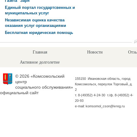
Газета "Заря"
Единый портал государтсвенных и
муниципальных услуг
Независимая оценка качества
оказания услуг организациями
Бесплатная юридическая помощь
Главная
Новости
Отзы
Активное долголетие
© 2026 «Комсомольский
155150 Ивановская область, город
центр
Комсомольск, переулок Торговый, д.
социального обслуживания»
2
официальный сайт
т. 8-(49352) 4-24-30 т./ф. 8-(49352) 4-
20-93
e-mail: komsomol_cson@ivreg.ru