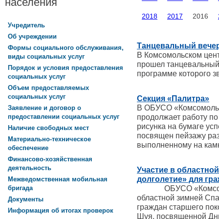
населения
2018
2017
2016
Учредитель
Об учреждении
Танцевальный вечер
Формы социального обслуживания,
В Комсомольском цен
виды социальных услуг
прошел танцевальный 
Порядок и условия предоставления
программе которого з
социальных услуг
Объем предоставляемых
социальных услуг
Секция «Палитра»
В ОБУСО «Комсомоль
Заявление и договор о
продолжает работу по
предоставлении социальных услуг
рисунка на бумаге ус
Наличие свободных мест
посвящен пейзажу раз
Материально-техническое
выполненному на кам
обеспечение
Финансово-хозяйственная
деятельность
Участие в областно
долголетие» для гра
Межведомственная мобильная
ОБУСО «Комсомоль
бригада
областной зимней Спа
Документы
граждан старшего поко
Информация об итогах проверок
Шуя, посвященной Дню