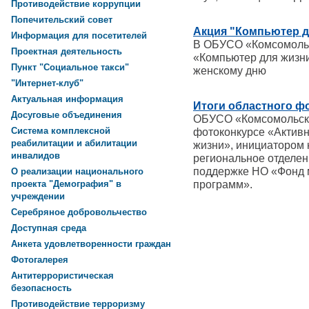
Противодействие коррупции
Попечительский совет
Акция "Компьютер д
Информация для посетителей
В ОБУСО «Комсомольс
Проектная деятельность
«Компьютер для жизн
Пункт "Социальное такси"
женскому дню
"Интернет-клуб"
Актуальная информация
Итоги областного ф
Досуговые объединения
ОБУСО «Комсомольски
Система комплексной
фотоконкурсе «Активн
реабилитации и абилитации
жизни», инициатором 
инвалидов
региональное отделен
поддержке НО «Фонд 
О реализации национального
программ».
проекта "Демография" в
учреждении
Серебряное добровольчество
Доступная среда
Анкета удовлетворенности граждан
Фотогалерея
Антитеррористическая
безопасность
Противодействие терроризму