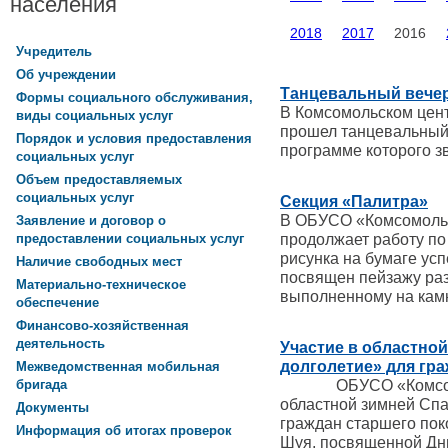
населения
2018
2017
2016
Учредитель
Об учреждении
Танцевальный вечер
Формы социального обслуживания,
В Комсомольском цен
виды социальных услуг
прошел танцевальный 
Порядок и условия предоставления
программе которого з
социальных услуг
Объем предоставляемых
социальных услуг
Секция «Палитра»
В ОБУСО «Комсомоль
Заявление и договор о
продолжает работу по
предоставлении социальных услуг
рисунка на бумаге ус
Наличие свободных мест
посвящен пейзажу раз
Материально-техническое
выполненному на кам
обеспечение
Финансово-хозяйственная
деятельность
Участие в областно
долголетие» для гра
Межведомственная мобильная
ОБУСО «Комсомоль
бригада
областной зимней Спа
Документы
граждан старшего поко
Информация об итогах проверок
Шуя, посвященной Дню