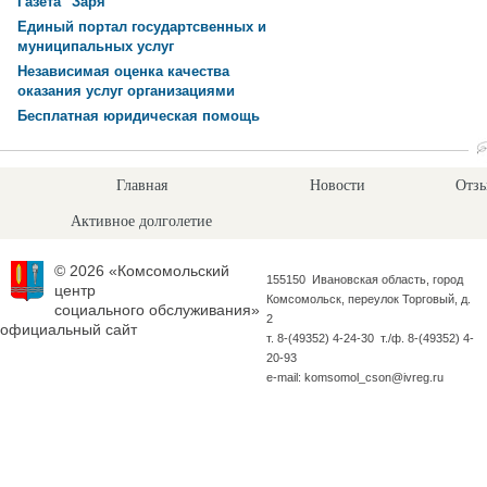
Газета "Заря"
Единый портал государтсвенных и
муниципальных услуг
Независимая оценка качества
оказания услуг организациями
Бесплатная юридическая помощь
Главная
Новости
Отзы
Активное долголетие
© 2026 «Комсомольский
155150 Ивановская область, город
центр
Комсомольск, переулок Торговый, д.
социального обслуживания»
2
официальный сайт
т. 8-(49352) 4-24-30 т./ф. 8-(49352) 4-
20-93
e-mail: komsomol_cson@ivreg.ru