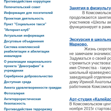
Противодействие коррупции
Попечительский совет
Занятия в физкульту
В Комсомольском ц
Информация для посетителей
продолжаются занятия
Проектная деятельность
участников «Школы ак
Пункт "Социальное такси"
функционирует в рамк
"Интернет-клуб"
Актуальная информация
Экскурсия в школьны
Досуговые объединения
Марково.
Система комплексной
Жизнь скоротечна, 
реабилитации и абилитации
не замечаем значимос
инвалидов
Задуматься о своей ро
О реализации национального
стремиться участвова
проекта "Демография" в
имя Отечества - такую
учреждении
школьный краеведческ
Серебряное добровольчество
заведующей отделени
дому Ириной Анатоль
Доступная среда
работников Комсомол
Анкета удовлетворенности граждан
Фотогалерея
Арт-студия «Калейдо
Антитеррористическая
безопасность
В Комсомольском цент
ноября 2015г стартов
Противодействие терроризму