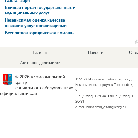
Газета "Заря"
Единый портал государтсвенных и
муниципальных услуг
Независимая оценка качества
оказания услуг организациями
Бесплатная юридическая помощь
Главная
Новости
Отзы
Активное долголетие
© 2026 «Комсомольский
155150 Ивановская область, город
центр
Комсомольск, переулок Торговый, д.
социального обслуживания»
2
официальный сайт
т. 8-(49352) 4-24-30 т./ф. 8-(49352) 4-
20-93
e-mail: komsomol_cson@ivreg.ru