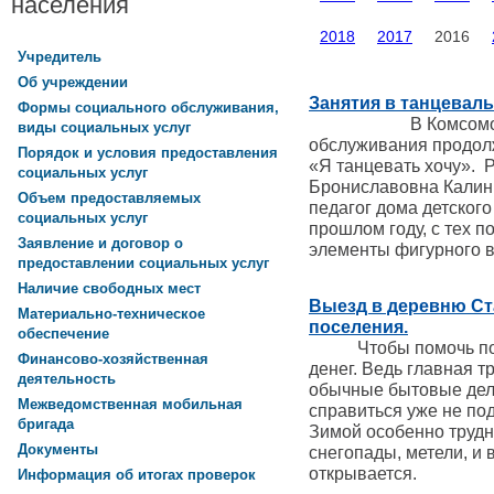
населения
2018
2017
2016
Учредитель
Об учреждении
Занятия в танцеваль
Формы социального обслуживания,
В Комсомольском
виды социальных услуг
обслуживания продол
Порядок и условия предоставления
«Я танцевать хочу». 
социальных услуг
Брониславовна Калин
Объем предоставляемых
педагог дома детского
социальных услуг
прошлом году, с тех 
Заявление и договор о
элементы фигурного ва
предоставлении социальных услуг
Наличие свободных мест
Выезд в деревню Ст
Материально-техническое
поселения.
обеспечение
Чтобы помочь пожил
Финансово-хозяйственная
денег. Ведь главная т
деятельность
обычные бытовые дела
Межведомственная мобильная
справиться уже не под
бригада
Зимой особенно трудно
Документы
снегопады, метели, и 
открывается.
Информация об итогах проверок