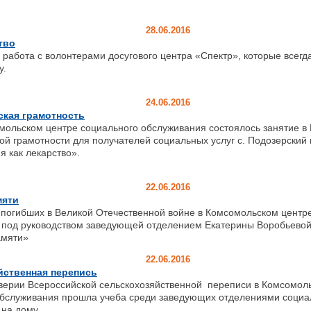
28.06.2016
тво
работа с волонтерами досугового центра «Спектр», которые всегда
у.
24.06.2016
ская грамотность
ком центре социального обслуживания состоялось занятие в
ой грамотности для получателей социальных услуг с. Подозерский 
 как лекарство».
22.06.2016
мяти
 погибших в Великой Отечественной войне в Комсомольском центр
 под руководством заведующей отделением Екатерины Воробьевой
амяти»
22.06.2016
йственная перепись
 Всероссийской сельскохозяйственной переписи в Комсомоль
обслуживания прошла учеба среди заведующих отделениями социа
 на дому