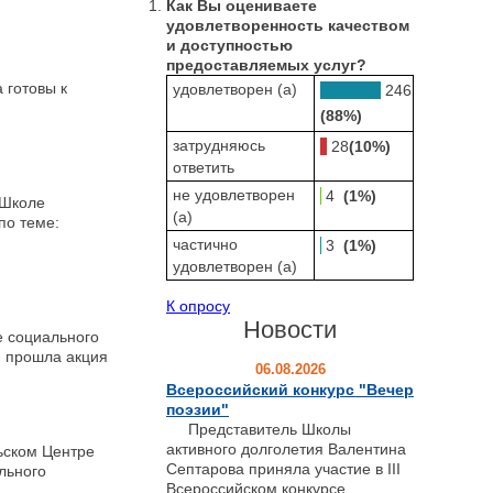
Как Вы оцениваете
удовлетворенность качеством
и доступностью
предоставляемых услуг?
 готовы к
удовлетворен (а)
246
(88%)
затрудняюсь
28
(10%)
ответить
не удовлетворен
4
(1%)
 Школе
(а)
по теме:
частично
3
(1%)
удовлетворен (а)
К опросу
Новости
е социального
 прошла акция
06.08.2026
Всероссийский конкурс "Вечер
поэзии"
Представитель Школы
активного долголетия Валентина
ском Центре
Септарова приняла участие в III
льного
Всероссийском конкурсе