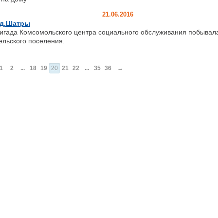
21.06.2016
 д.Шатры
игада Комсомольского центра социального обслуживания побывал
ельского поселения.
1
2
...
18
19
20
21
22
...
35
36
→