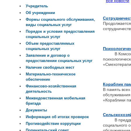
Все новости
Учредитель
Об учреждении
Сотрудничес
Формы социального обслуживания,
Продолжается 
виды социальных услуг
сотрудничеств
Порядок и условия предоставления
социальных услуг
Объем предоставляемых
Психологиче
социальных услуг
В Комсомольс
Заявление и договор о
психологическ
предоставлении социальных услуг
«Смехотерапия
Наличие свободных мест
Материально-техническое
обеспечение
Кораблик па
Финансово-хозяйственная
В память всех
деятельность
обслуживания
Межведомственная мобильная
«Кораблики п
бригада
Документы
Сельскохозя
Информация об итогах проверок
В преддверии
Противодействие коррупции
социального 
обслуживания
Попечительский совет