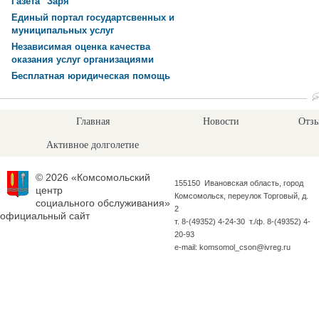
Газета "Заря"
Единый портал государтсвенных и
муниципальных услуг
Независимая оценка качества
оказания услуг организациями
Бесплатная юридическая помощь
Главная
Новости
Отзы
Активное долголетие
© 2026 «Комсомольский
155150 Ивановская область, город
центр
Комсомольск, переулок Торговый, д.
социального обслуживания»
2
официальный сайт
т. 8-(49352) 4-24-30 т./ф. 8-(49352) 4-
20-93
e-mail: komsomol_cson@ivreg.ru