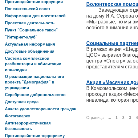
Противодействие коррупции
Волонтерская помощ
Попечительский совет
Заведующая отделе
на дому И.А. Серова 
Информация для посетителей
«Мы разные, но мы вм
Проектная деятельность
особого внимания ин
Пункт "Социальное такси"
"Интернет-клуб"
Социальные партн
Актуальная информация
В рамках акции «Щед
Досуговые объединения
ЦСО» выразил благод
Система комплексной
центра «Спектр» за о
реабилитации и абилитации
представителям старш
инвалидов
О реализации национального
Акция «Месячник до
проекта "Демография" в
учреждении
В Комсомольском цен
проходит акция «Меся
Серебряное добровольчество
инвалида, которая про
Доступная среда
Анкета удовлетворенности граждан
Фотогалерея
Страницы:
←
1
2
3
4
Антитеррористическая
безопасность
Противодействие терроризму