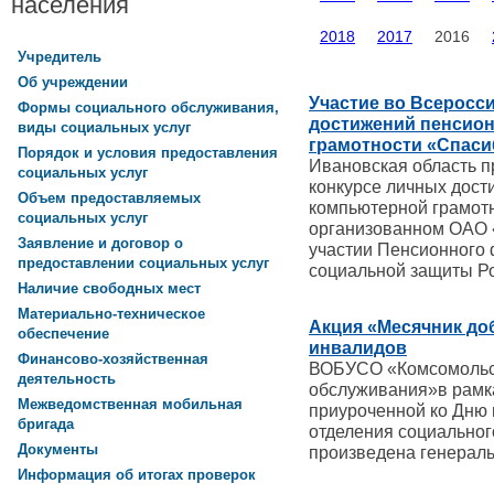
населения
2018
2017
2016
Учредитель
Об учреждении
Участие во Всеросс
Формы социального обслуживания,
достижений пенсион
виды социальных услуг
грамотности «Спаси
Порядок и условия предоставления
Ивановская область п
социальных услуг
конкурсе личных дост
Объем предоставляемых
компьютерной грамотн
социальных услуг
организованном ОАО 
Заявление и договор о
участии Пенсионного 
предоставлении социальных услуг
социальной защиты Р
Наличие свободных мест
Материально-техническое
Акция «Месячник до
обеспечение
инвалидов
Финансово-хозяйственная
ВОБУСО «Комсомольск
деятельность
обслуживания»в рамка
Межведомственная мобильная
приуроченной ко Дню
бригада
отделения социальног
Документы
произведена генераль
Информация об итогах проверок