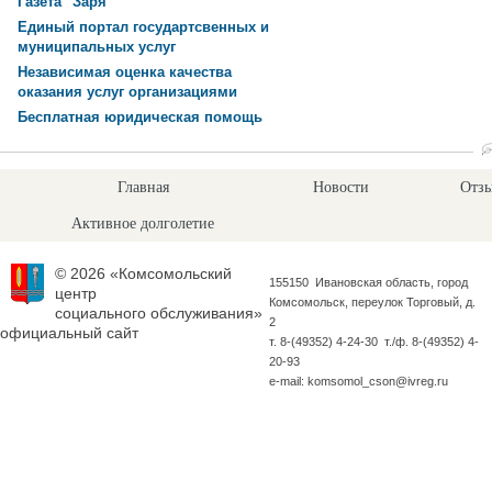
Газета "Заря"
Единый портал государтсвенных и
муниципальных услуг
Независимая оценка качества
оказания услуг организациями
Бесплатная юридическая помощь
Главная
Новости
Отзы
Активное долголетие
© 2026 «Комсомольский
155150 Ивановская область, город
центр
Комсомольск, переулок Торговый, д.
социального обслуживания»
2
официальный сайт
т. 8-(49352) 4-24-30 т./ф. 8-(49352) 4-
20-93
e-mail: komsomol_cson@ivreg.ru