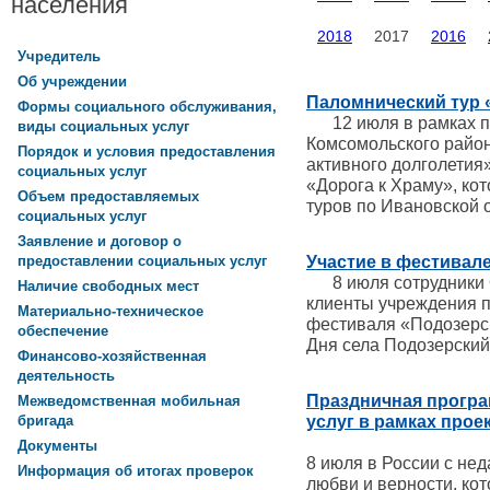
населения
2018
2017
2016
Учредитель
Об учреждении
Паломнический тур 
Формы социального обслуживания,
12 июля в рамках пр
виды социальных услуг
Комсомольского райо
Порядок и условия предоставления
активного долголетия
социальных услуг
«Дорога к Храму», ко
Объем предоставляемых
туров по Ивановской 
социальных услуг
Заявление и договор о
Участие в фестивал
предоставлении социальных услуг
8 июля сотрудники 
Наличие свободных мест
клиенты учреждения п
Материально-техническое
фестиваля «Подозерск
обеспечение
Дня села Подозерский
Финансово-хозяйственная
деятельность
Праздничная програ
Межведомственная мобильная
услуг в рамках прое
бригада
Документы
8 июля в России с нед
Информация об итогах проверок
любви и верности, ко