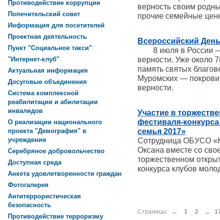
Противодействие коррупции
верность своим родны
Попечительский совет
прочие семейные ценн
Информация для посетителей
Проектная деятельность
Всероссийский День
Пункт "Социальное такси"
8 июля в России — В
верности. Уже около 
"Интернет-клуб"
память святых благов
Актуальная информация
Муромских — покровит
Досуговые объединения
верности.
Система комплексной
реабилитации и абилитации
инвалидов
Участие в торжеств
фестиваля-конкурса
О реализации национального
семья 2017»
проекта "Демография" в
учреждении
Сотрудница ОБУСО «
Оксана вместе со сво
Серебряное добровольчество
торжественном открыт
Доступная среда
конкурса клубов моло
Анкета удовлетворенности граждан
Фотогалерея
Антитеррористическая
безопасность
Страницы:
←
1
2
...
1
Противодействие терроризму