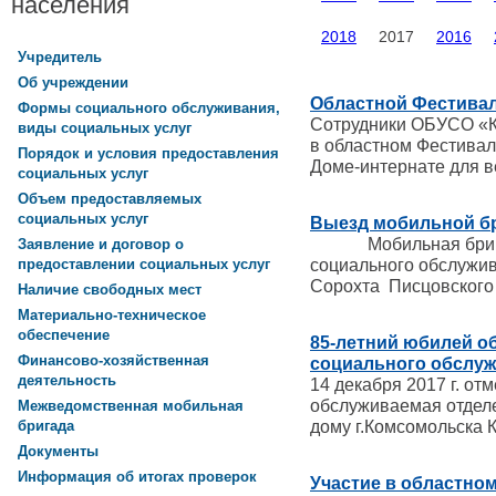
населения
2018
2017
2016
Учредитель
Об учреждении
Областной Фестивал
Формы социального обслуживания,
Сотрудники ОБУСО «К
виды социальных услуг
в областном Фестивал
Порядок и условия предоставления
Доме-интернате для в
социальных услуг
Объем предоставляемых
социальных услуг
Выезд мобильной бр
Мобильная бригада
Заявление и договор о
социального обслужив
предоставлении социальных услуг
Сорохта Писцовского 
Наличие свободных мест
Материально-техническое
обеспечение
85-летний юбилей о
Финансово-хозяйственная
социального обслуж
деятельность
14 декабря 2017 г. от
обслуживаемая отдел
Межведомственная мобильная
дому г.Комсомольска 
бригада
Документы
Информация об итогах проверок
Участие в областно