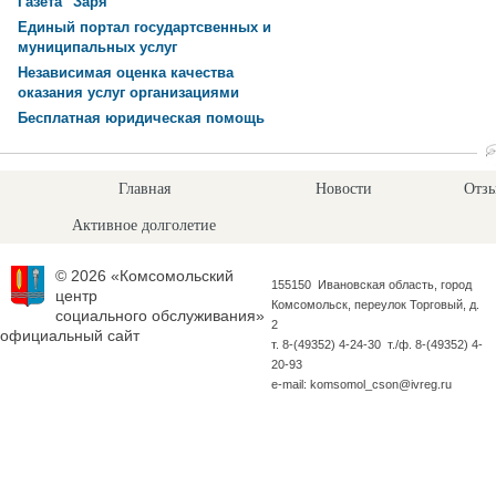
Газета "Заря"
Единый портал государтсвенных и
муниципальных услуг
Независимая оценка качества
оказания услуг организациями
Бесплатная юридическая помощь
Главная
Новости
Отзы
Активное долголетие
© 2026 «Комсомольский
155150 Ивановская область, город
центр
Комсомольск, переулок Торговый, д.
социального обслуживания»
2
официальный сайт
т. 8-(49352) 4-24-30 т./ф. 8-(49352) 4-
20-93
e-mail: komsomol_cson@ivreg.ru