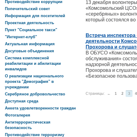
Противодействие коррупции
13 декабря волонтер
«Комсомольский ЦСО» 
Попечительский совет
«серебряных» волонте
Информация для посетителей
который состоялся во 
Проектная деятельность
Пункт "Социальное такси"
Встреча инспектора
"Интернет-клуб"
деятельности Комсо
Актуальная информация
Прохорова и слушат
Досуговые объединения
В ОБУСО «Комсомольс
Система комплексной
обслуживания» состоя
реабилитации и абилитации
надзорной деятельнос
инвалидов
Прохорова и слушате
«Безопасное пользова
О реализации национального
проекта "Демография" в
учреждении
Страницы:
←
1
2
3
4
Серебряное добровольчество
Доступная среда
Анкета удовлетворенности граждан
Фотогалерея
Антитеррористическая
безопасность
Противодействие терроризму