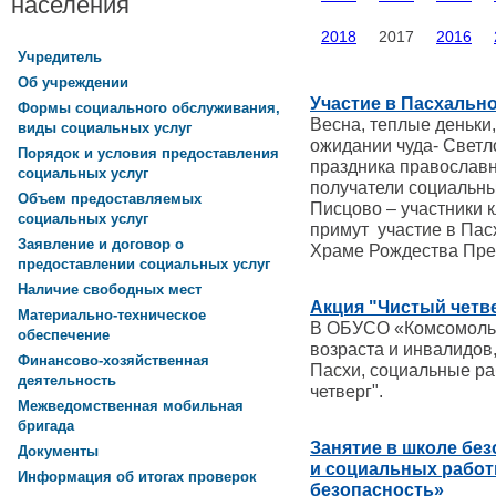
населения
2018
2017
2016
Учредитель
Об учреждении
Участие в Пасхальн
Формы социального обслуживания,
Весна, теплые деньки,
виды социальных услуг
ожидании чуда- Светл
Порядок и условия предоставления
праздника православн
социальных услуг
получатели социальны
Объем предоставляемых
Писцово – участники 
социальных услуг
примут участие в Пас
Заявление и договор о
Храме Рождества Пре
предоставлении социальных услуг
Наличие свободных мест
Акция "Чистый четв
Материально-техническое
В ОБУСО «Комсомольс
обеспечение
возраста и инвалидов
Финансово-хозяйственная
Пасхи, социальные ра
деятельность
четверг".
Межведомственная мобильная
бригада
Занятие в школе без
Документы
и социальных работ
Информация об итогах проверок
безопасность»