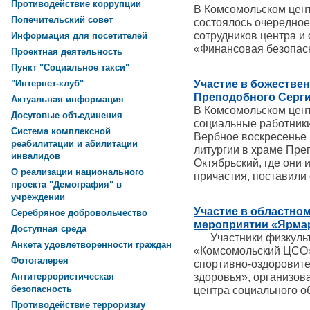
Противодействие коррупции
В Комсомольском цен
Попечительский совет
состоялось очередное
сотрудников центра и
Информация для посетителей
«Финансовая безопас
Проектная деятельность
Пункт "Социальное такси"
Участие в божествен
"Интернет-клуб"
Преподобного Серги
Актуальная информация
В Комсомольском цен
Досуговые объединения
социальные работники
Система комплексной
Вербное воскресенье 
реабилитации и абилитации
литургии в храме Пре
инвалидов
Октябрьский, где они
О реализации национального
причастия, поставили 
проекта "Демография" в
учреждении
Участие в областно
Серебряное добровольчество
мероприятии «Ярма
Доступная среда
Участники физкульт
Анкета удовлетворенности граждан
«Комсомольский ЦСО»
Фотогалерея
спортивно-оздоровит
здоровья», организов
Антитеррористическая
безопасность
центра социального о
Противодействие терроризму