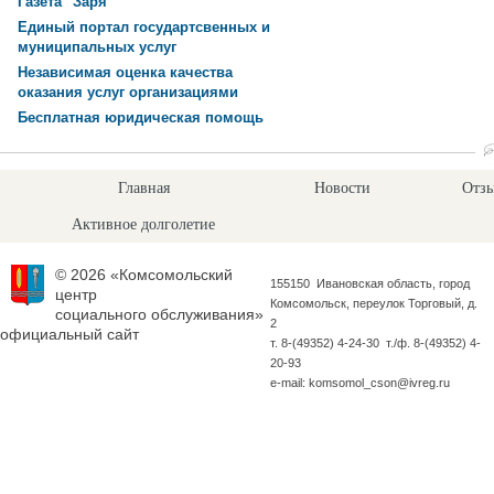
Газета "Заря"
Единый портал государтсвенных и
муниципальных услуг
Независимая оценка качества
оказания услуг организациями
Бесплатная юридическая помощь
Главная
Новости
Отзы
Активное долголетие
© 2026 «Комсомольский
155150 Ивановская область, город
центр
Комсомольск, переулок Торговый, д.
социального обслуживания»
2
официальный сайт
т. 8-(49352) 4-24-30 т./ф. 8-(49352) 4-
20-93
e-mail: komsomol_cson@ivreg.ru