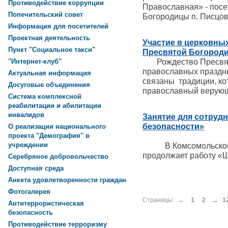
Противодействие коррупции
Православная» - посе
Попечительский совет
Богородицы п. Писцов
Информация для посетителей
Проектная деятельность
Участие в церковны
Пункт "Социальное такси"
Пресвятой Богород
Рождество Пресвято
"Интернет-клуб"
православных праздни
Актуальная информация
связаны традиции, к
Досуговые объединения
православный верую
Система комплексной
реабилитации и абилитации
инвалидов
Занятие для сотруд
безопасности»
О реализации национального
проекта "Демография" в
учреждении
В Комсомольском ц
продолжает работу «Ш
Серебряное добровольчество
Доступная среда
Анкета удовлетворенности граждан
Фотогалерея
Страницы:
←
1
2
...
1
Антитеррористическая
безопасность
Противодействие терроризму