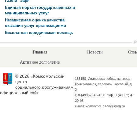
Газета "Заря"
Единый портал государтсвенных и
муниципальных услуг
Независимая оценка качества
оказания услуг организациями
Бесплатная юридическая помощь
Главная
Новости
Отзы
Активное долголетие
© 2026 «Комсомольский
155150 Ивановская область, город
центр
Комсомольск, переулок Торговый, д.
социального обслуживания»
2
официальный сайт
т. 8-(49352) 4-24-30 т./ф. 8-(49352) 4-
20-93
e-mail: komsomol_cson@ivreg.ru