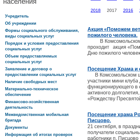
населения
2018
2017
2016
Учредитель
Об учреждении
Акция «Поможем вет
Формы социального обслуживания,
пожилого человека.
виды социальных услуг
В Комсомольском ц
Порядок и условия предоставления
проходит акция «Пом
социальных услуг
Дню пожилого человек
Объем предоставляемых
социальных услуг
Посещение Храма и 
Заявление и договор о
В Комсомольском це
предоставлении социальных услуг
участники мини клуба
Наличие свободных мест
функционирующего в 
Материально-техническое
активного долголетия
обеспечение
«Рождеству Пресвято
Финансово-хозяйственная
деятельность
Посещение храма Ро
Межведомственная мобильная
Писцово.
бригада
21 сентября, в празд
Документы
получатели социальны
Информация об итогах проверок
работники п. Писцово 