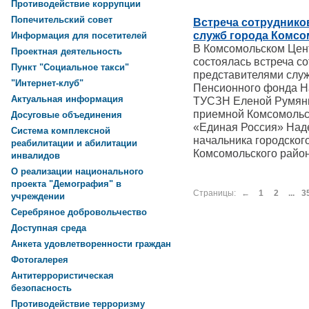
Противодействие коррупции
Попечительский совет
Встреча сотруднико
служб города Комсо
Информация для посетителей
В Комсомольском Цен
Проектная деятельность
состоялась встреча с
Пункт "Социальное такси"
представителями служ
"Интернет-клуб"
Пенсионного фонда Н
Актуальная информация
ТУСЗН Еленой Румянц
приемной Комсомольс
Досуговые объединения
«Единая Россия» Над
Система комплексной
начальника городског
реабилитации и абилитации
Комсомольского райо
инвалидов
О реализации национального
проекта "Демография" в
Страницы:
←
1
2
...
3
учреждении
Серебряное добровольчество
Доступная среда
Анкета удовлетворенности граждан
Фотогалерея
Антитеррористическая
безопасность
Противодействие терроризму