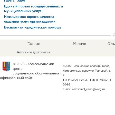
Газета "Заря"
Единый портал государтсвенных и
муниципальных услуг
Независимая оценка качества
оказания услуг организациями
Бесплатная юридическая помощь
Главная
Новости
Отзы
Активное долголетие
© 2026 «Комсомольский
155150 Ивановская область, город
центр
Комсомольск, переулок Торговый, д.
социального обслуживания»
2
официальный сайт
т. 8-(49352) 4-24-30 т./ф. 8-(49352) 4-
20-93
e-mail: komsomol_cson@ivreg.ru