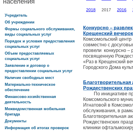
населения
2018
2017
2016
Учредитель
Об учреждении
Конкурсно – развлек
Формы социального обслуживания,
Крещенский вечеро
виды социальных услуг
Комсомольский центр
Порядок и условия предоставления
совместно с досуговы
социальных услуг
провели конкурсно – 
Объем предоставляемых
посвященную Рождест
социальных услуг
«Раз в Крещенский ве
Заявление и договор о
Городского Дома куль
предоставлении социальных услуг
Наличие свободных мест
Благотворительная 
Материально-техническое
Рождественских пра
обеспечение
По инициативе пред
Финансово-хозяйственная
Комсомольского муни
деятельность
Игнатовой в Комсомол
Межведомственная мобильная
обслуживания, в рамк
бригада
Благотворительная ак
Документы
Рождественских праз
клиники офтальмохиру
Информация об итогах проверок