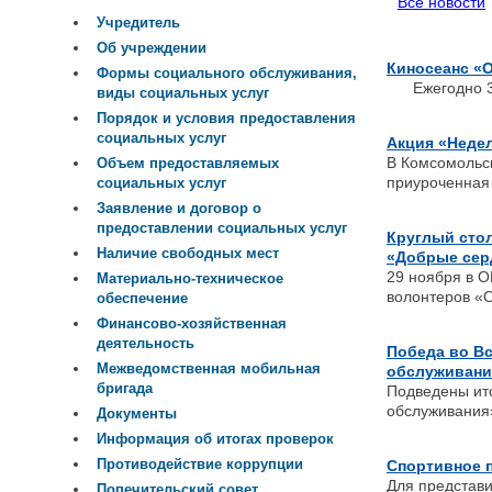
Все новости
Учредитель
Об учреждении
Киносеанс «О 
Формы социального обслуживания,
Ежегодно 3 д
виды социальных услуг
Порядок и условия предоставления
социальных услуг
Акция «Недел
В Комсомольс
Объем предоставляемых
приуроченная
социальных услуг
Заявление и договор о
предоставлении социальных услуг
Круглый стол
Наличие свободных мест
«Добрые сер
29 ноября в 
Материально-техническое
волонтеров «О
обеспечение
Финансово-хозяйственная
деятельность
Победа во Вс
Межведомственная мобильная
обслуживани
бригада
Подведены ито
обслуживания
Документы
Информация об итогах проверок
Противодействие коррупции
Спортивное п
Для представи
Попечительский совет