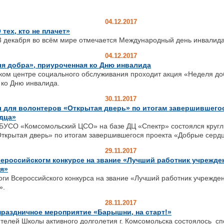
04.12.2017
тех, кто не плачет»
екабря во всём мире отмечается Международный день инвалид
04.12.2017
я добра», приуроченная ко Дню инвалида
ком центре социального обслуживания проходит акция «Неделя до
 ко Дню инвалида.
30.11.2017
 для волонтеров «Открытая дверь» по итогам завершившегос
дца»
ОБУСО «Комсомольский ЦСО» на базе ДЦ «Спектр» состоялся кругл
ткрытая дверь» по итогам завершившегося проекта «Добрые сердц
29.11.2017
ероссийскогм конкурсе на звание «Лучший работник учрежде
я»
ги Всероссийского конкурса на звание «Лучший работник учрежде
».
28.11.2017
раздничное мероприятие «Барышни, на старт!»
телей Школы активного долголетия г. Комсомольска состоялось с