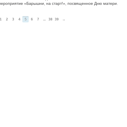
мероприятие «Барышни, на старт!», посвященное Дню матери.
1
2
3
4
5
6
7
...
38
39
→