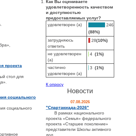
Как Вы оцениваете
удовлетворенность качеством
и доступностью
предоставляемых услуг?
а.
удовлетворен (а)
246
(88%)
затрудняюсь
28
(10%)
бра»,
ответить
не удовлетворен
4
(1%)
(а)
я проекта
частично
3
(1%)
удовлетворен (а)
ый стол для
а».
К опросу
Новости
ния социального
07.08.2026
"Спартакиада-2026"
ния социального
В рамках национального
проекта «Семья» федерального
проекта «Старшее поколение»
представители Школы активного
портивное
дол...