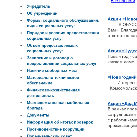
Все новости
Учредитель
Об учреждении
Акции «Новог
Формы социального обслуживания,
В ОБУСО «Ко
виды социальных услуг
Вам». Благода
Порядок и условия предоставления
ответственног
социальных услуг
Объем предоставляемых
Акция «Чудес
социальных услуг
Новый год - с
Заявление и договор о
каждом доме, 
предоставлении социальных услуг
Наличие свободных мест
«Новогодний
Материально-техническое
Интересно, в
обеспечение
«Комсомольск
Финансово-хозяйственная
деятельность
Межведомственная мобильная
Акция «Дед М
бригада
В рамках пров
сотрудниками
Документы
с работниками
Информация об итогах проверок
проживающим 
Противодействие коррупции
Попечительский совет