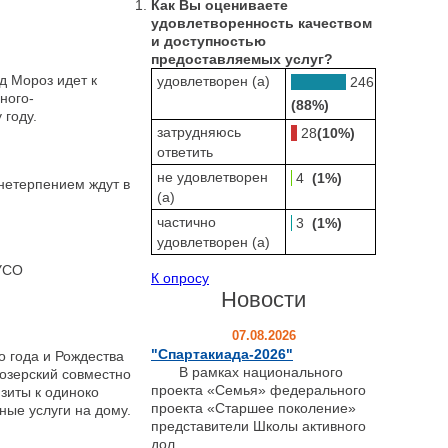
Как Вы оцениваете
удовлетворенность качеством
и доступностью
предоставляемых услуг?
 Мороз идет к
удовлетворен (а)
246
ного-
(88%)
 году.
затрудняюсь
28
(10%)
ответить
не удовлетворен
4
(1%)
нетерпением ждут в
(а)
частично
3
(1%)
удовлетворен (а)
УСО
К опросу
Новости
07.08.2026
"Спартакиада-2026"
о года и Рождества
В рамках национального
озерский совместно
проекта «Семья» федерального
зиты к одиноко
проекта «Старшее поколение»
ые услуги на дому.
представители Школы активного
дол...