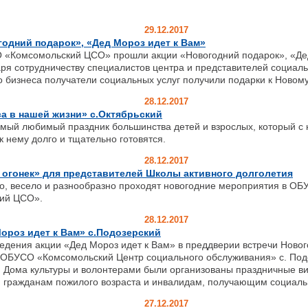
29.12.2017
одний подарок», «Дед Мороз идет к Вам»
мсомольский ЦСО» прошли акции «Новогодний подарок», «Дед
ря сотрудничеству специалистов центра и представителей социаль
о бизнеса получатели социальных услуг получили подарки к Новому
28.12.2017
а в нашей жизни» с.Октябрьский
амый любимый праздник большинства детей и взрослых, который с 
к нему долго и тщательно готовятся.
28.12.2017
 огонек» для представителей Школы активного долголетия
есело и разнообразно проходят новогодние мероприятия в ОБ
ий ЦСО».
28.12.2017
ороз идет к Вам» с.Подозерский
едения акции «Дед Мороз идет к Вам» в преддверии встречи Новог
 ОБУСО «Комсомольский Центр социального обслуживания» с. Под
 Дома культуры и волонтерами были организованы праздничные ви
гражданам пожилого возраста и инвалидам, получающим социальн
27.12.2017