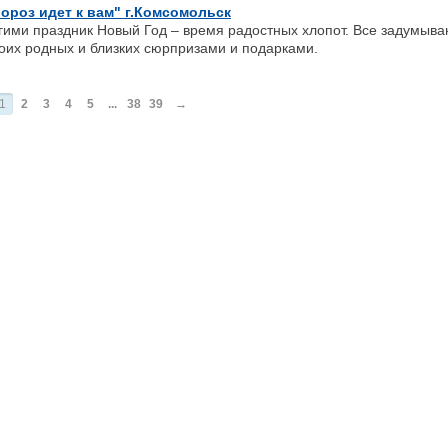
ороз идет к вам" г.Комсомольск
ми праздник Новый Год – время радостных хлопот. Все задумываю
оих родных и близких сюрпризами и подарками.
1
2
3
4
5
...
38
39
→