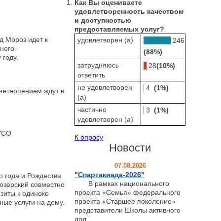
Как Вы оцениваете
удовлетворенность качеством
и доступностью
предоставляемых услуг?
 Мороз идет к
удовлетворен (а)
246
ного-
(88%)
 году.
затрудняюсь
28
(10%)
ответить
не удовлетворен
4
(1%)
нетерпением ждут в
(а)
частично
3
(1%)
удовлетворен (а)
УСО
К опросу
Новости
07.08.2026
"Спартакиада-2026"
о года и Рождества
В рамках национального
озерский совместно
проекта «Семья» федерального
зиты к одиноко
проекта «Старшее поколение»
ые услуги на дому.
представители Школы активного
дол...