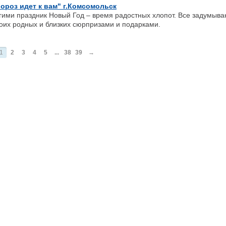
ороз идет к вам" г.Комсомольск
ми праздник Новый Год – время радостных хлопот. Все задумываю
оих родных и близких сюрпризами и подарками.
1
2
3
4
5
...
38
39
→