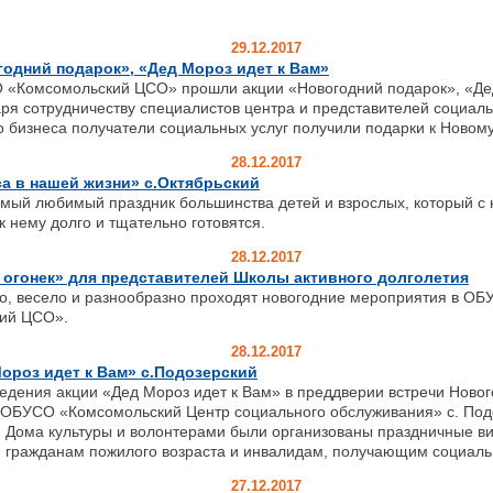
29.12.2017
одний подарок», «Дед Мороз идет к Вам»
мсомольский ЦСО» прошли акции «Новогодний подарок», «Дед
ря сотрудничеству специалистов центра и представителей социаль
о бизнеса получатели социальных услуг получили подарки к Новому
28.12.2017
а в нашей жизни» с.Октябрьский
амый любимый праздник большинства детей и взрослых, который с 
к нему долго и тщательно готовятся.
28.12.2017
 огонек» для представителей Школы активного долголетия
есело и разнообразно проходят новогодние мероприятия в ОБ
ий ЦСО».
28.12.2017
ороз идет к Вам» с.Подозерский
едения акции «Дед Мороз идет к Вам» в преддверии встречи Новог
 ОБУСО «Комсомольский Центр социального обслуживания» с. Под
 Дома культуры и волонтерами были организованы праздничные ви
гражданам пожилого возраста и инвалидам, получающим социальн
27.12.2017