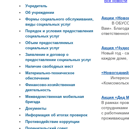
Все новости
Учредитель
Об учреждении
Акции «Новог
Формы социального обслуживания,
В ОБУСО «Ко
виды социальных услуг
Вам». Благода
Порядок и условия предоставления
ответственног
социальных услуг
Объем предоставляемых
Акция «Чудес
социальных услуг
Новый год - с
Заявление и договор о
каждом доме, 
предоставлении социальных услуг
Наличие свободных мест
«Новогодний
Материально-техническое
Интересно, в
обеспечение
«Комсомольск
Финансово-хозяйственная
деятельность
Межведомственная мобильная
Акция «Дед М
бригада
В рамках пров
сотрудниками
Документы
с работниками
Информация об итогах проверок
проживающим 
Противодействие коррупции
Попечительский совет