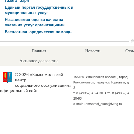
Газета "Заря"
Единый портал государтсвенных и
муниципальных услуг
Независимая оценка качества
оказания услуг организациями
Бесплатная юридическая помощь
Главная
Новости
Отзы
Активное долголетие
© 2026 «Комсомольский
155150 Ивановская область, город
центр
Комсомольск, переулок Торговый, д.
социального обслуживания»
2
официальный сайт
т. 8-(49352) 4-24-30 т./ф. 8-(49352) 4-
20-93
e-mail: komsomol_cson@ivreg.ru