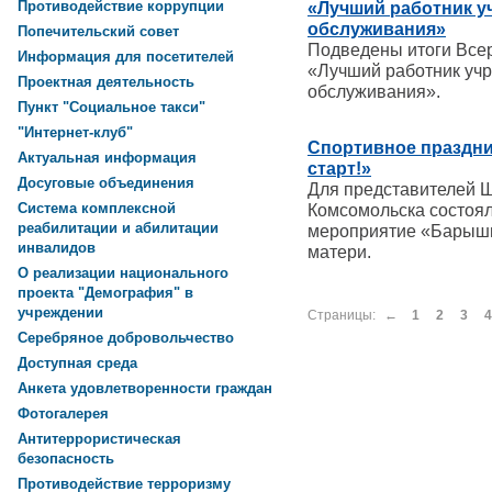
Противодействие коррупции
«Лучший работник у
обслуживания»
Попечительский совет
Подведены итоги Всер
Информация для посетителей
«Лучший работник уч
Проектная деятельность
обслуживания».
Пункт "Социальное такси"
"Интернет-клуб"
Спортивное праздни
Актуальная информация
старт!»
Досуговые объединения
Для представителей Ш
Система комплексной
Комсомольска состоя
реабилитации и абилитации
мероприятие «Барышн
инвалидов
матери.
О реализации национального
проекта "Демография" в
учреждении
Страницы:
←
1
2
3
4
Серебряное добровольчество
Доступная среда
Анкета удовлетворенности граждан
Фотогалерея
Антитеррористическая
безопасность
Противодействие терроризму