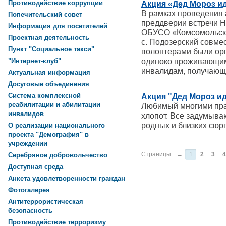
Противодействие коррупции
Акция «Дед Мороз ид
В рамках проведения 
Попечительский совет
преддверии встречи Н
Информация для посетителей
ОБУСО «Комсомольски
Проектная деятельность
с. Подозерский совме
Пункт "Социальное такси"
волонтерами были ор
одиноко проживающим
"Интернет-клуб"
инвалидам, получающи
Актуальная информация
Досуговые объединения
Система комплексной
Акция "Дед Мороз ид
реабилитации и абилитации
Любимый многими пра
инвалидов
хлопот. Все задумыва
родных и близких сюр
О реализации национального
проекта "Демография" в
учреждении
Страницы:
←
1
2
3
4
Серебряное добровольчество
Доступная среда
Анкета удовлетворенности граждан
Фотогалерея
Антитеррористическая
безопасность
Противодействие терроризму