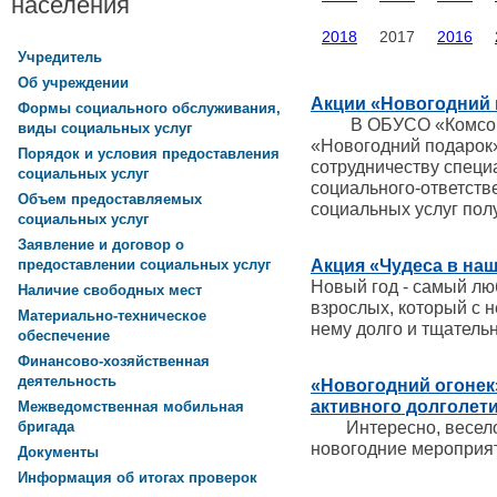
населения
2018
2017
2016
Учредитель
Об учреждении
Акции «Новогодний 
Формы социального обслуживания,
В ОБУСО «Комсомол
виды социальных услуг
«Новогодний подарок»
Порядок и условия предоставления
сотрудничеству специ
социальных услуг
социального-ответств
Объем предоставляемых
социальных услуг полу
социальных услуг
Заявление и договор о
Акция «Чудеса в наш
предоставлении социальных услуг
Новый год - самый лю
Наличие свободных мест
взрослых, который с н
Материально-техническое
нему долго и тщательн
обеспечение
Финансово-хозяйственная
деятельность
«Новогодний огонек
активного долголет
Межведомственная мобильная
Интересно, весело 
бригада
новогодние мероприя
Документы
Информация об итогах проверок