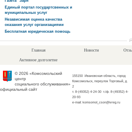
Газета "Заря"
Единый портал государтсвенных и
муниципальных услуг
Независимая оценка качества
оказания услуг организациями
Бесплатная юридическая помощь
Главная
Новости
Отзы
Активное долголетие
© 2026 «Комсомольский
155150 Ивановская область, город
центр
Комсомольск, переулок Торговый, д.
социального обслуживания»
2
официальный сайт
т. 8-(49352) 4-24-30 т./ф. 8-(49352) 4-
20-93
e-mail: komsomol_cson@ivreg.ru