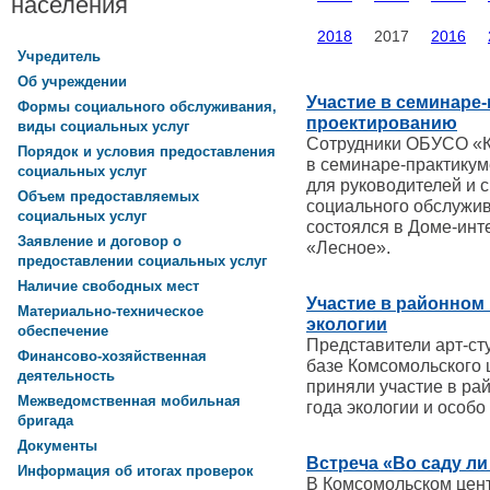
населения
2018
2017
2016
Учредитель
Об учреждении
Участие в семинаре
Формы социального обслуживания,
проектированию
виды социальных услуг
Сотрудники ОБУСО «К
Порядок и условия предоставления
в семинаре-практику
социальных услуг
для руководителей и 
Объем предоставляемых
социального обслужив
социальных услуг
состоялся в Доме-инт
Заявление и договор о
«Лесное».
предоставлении социальных услуг
Наличие свободных мест
Участие в районном
Материально-техническое
экологии
обеспечение
Представители арт-ст
Финансово-хозяйственная
базе Комсомольского 
деятельность
приняли участие в ра
Межведомственная мобильная
года экологии и особ
бригада
Документы
Встреча «Во саду л
Информация об итогах проверок
В Комсомольском цен