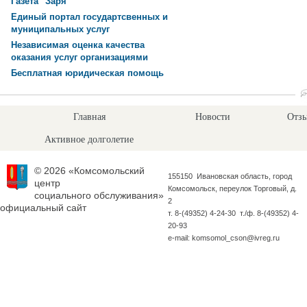
Газета "Заря"
Единый портал государтсвенных и
муниципальных услуг
Независимая оценка качества
оказания услуг организациями
Бесплатная юридическая помощь
Главная
Новости
Отзы
Активное долголетие
© 2026 «Комсомольский
155150 Ивановская область, город
центр
Комсомольск, переулок Торговый, д.
социального обслуживания»
2
официальный сайт
т. 8-(49352) 4-24-30 т./ф. 8-(49352) 4-
20-93
e-mail: komsomol_cson@ivreg.ru