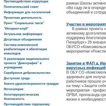
Противодействие коррупции
рамках Школы активно
Попечительский совет
«Во саду ли в огород
объединений и сотруд
Информация для посетителей
Проектная деятельность
Пункт "Социальное такси"
Участие в мероприя
В рамках проекта «С
"Интернет-клуб"
активному долголети
Актуальная информация
поддержку благотвор
Досуговые объединения
Петербург» 26 января
Система комплексной
ОБУСО «Комсомольски
реабилитации и абилитации
мероприятии «Рожств
инвалидов
О реализации национального
Занятие в ФАП д. Ив
проекта "Демография" в
учреждении
вирусных инфекций
В ОБУ СО «Комсомоль
Серебряное добровольчество
здоровья» для получа
Доступная среда
работников прошло оч
Анкета удовлетворенности граждан
на тему: «Защити себ
Фотогалерея
мероприятия - профил
ОРВИ, пропаганда ср
Антитеррористическая
безопасность
жизни и необходимост
Противодействие терроризму