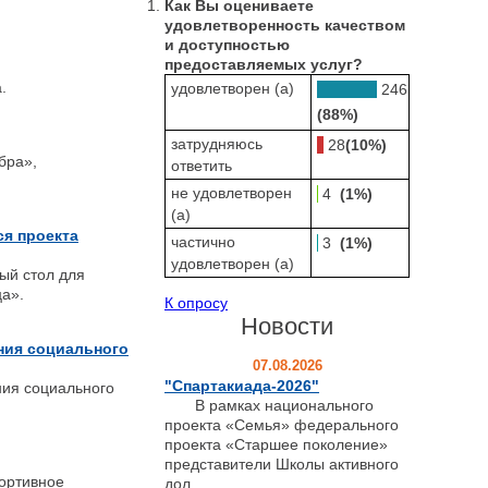
Как Вы оцениваете
удовлетворенность качеством
и доступностью
предоставляемых услуг?
а.
удовлетворен (а)
246
(88%)
затрудняюсь
28
(10%)
бра»,
ответить
не удовлетворен
4
(1%)
(а)
я проекта
частично
3
(1%)
удовлетворен (а)
ый стол для
а».
К опросу
Новости
ния социального
07.08.2026
"Спартакиада-2026"
ния социального
В рамках национального
проекта «Семья» федерального
проекта «Старшее поколение»
представители Школы активного
портивное
дол...