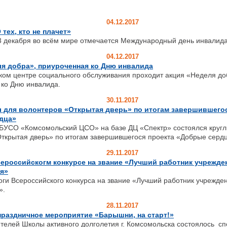
04.12.2017
тех, кто не плачет»
екабря во всём мире отмечается Международный день инвалид
04.12.2017
я добра», приуроченная ко Дню инвалида
ком центре социального обслуживания проходит акция «Неделя до
 ко Дню инвалида.
30.11.2017
 для волонтеров «Открытая дверь» по итогам завершившегос
дца»
ОБУСО «Комсомольский ЦСО» на базе ДЦ «Спектр» состоялся кругл
ткрытая дверь» по итогам завершившегося проекта «Добрые сердц
29.11.2017
ероссийскогм конкурсе на звание «Лучший работник учрежде
я»
ги Всероссийского конкурса на звание «Лучший работник учрежде
».
28.11.2017
раздничное мероприятие «Барышни, на старт!»
телей Школы активного долголетия г. Комсомольска состоялось с