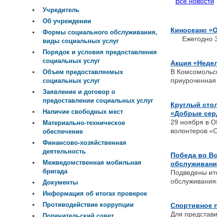
Все новости
Учредитель
Об учреждении
Киносеанс «О 
Формы социального обслуживания,
Ежегодно 3 д
виды социальных услуг
Порядок и условия предоставления
социальных услуг
Акция «Недел
В Комсомольс
Объем предоставляемых
приуроченная
социальных услуг
Заявление и договор о
предоставлении социальных услуг
Круглый стол
Наличие свободных мест
«Добрые сер
29 ноября в 
Материально-техническое
волонтеров «О
обеспечение
Финансово-хозяйственная
деятельность
Победа во Вс
Межведомственная мобильная
обслуживани
бригада
Подведены ито
обслуживания
Документы
Информация об итогах проверок
Противодействие коррупции
Спортивное п
Для представи
Попечительский совет