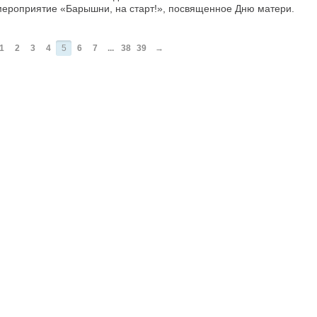
мероприятие «Барышни, на старт!», посвященное Дню матери.
1
2
3
4
5
6
7
...
38
39
→