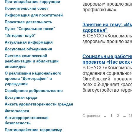
Противодействие коррупции
здоровья» прошло заня
Попечительский совет
профилактика».
Информация для посетителей
Проектная деятельность
Занятие на тему: «
Пункт "Социальное такси"
здоровья"
В ОБУСО «Комсомоль
"Интернет-клуб"
здоровья» прошло зан
Актуальная информация
Досуговые объединения
Система комплексной
Социальные работн
реабилитации и абилитации
проектом «Нас всех
инвалидов
В ОБУСО «Комсомоль
отделения социальног
О реализации национального
Октябрьский продолж
проекта "Демография" в
учреждении
всех объединяет крас
благоустройство те
Серебряное добровольчество
Доступная среда
Анкета удовлетворенности граждан
Фотогалерея
Страницы:
←
1
2
...
1
Антитеррористическая
безопасность
Противодействие терроризму