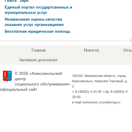
Газета "Заря"
Единый портал государтсвенных и
муниципальных услуг
Независимая оценка качества
оказания услуг организациями
Бесплатная юридическая помощь
Главная
Новости
Отзы
Активное долголетие
© 2026 «Комсомольский
155150 Ивановская область, город
центр
Комсомольск, переулок Торговый, д.
социального обслуживания»
2
официальный сайт
т. 8-(49352) 4-24-30 т./ф. 8-(49352) 4-
20-93
e-mail: komsomol_cson@ivreg.ru