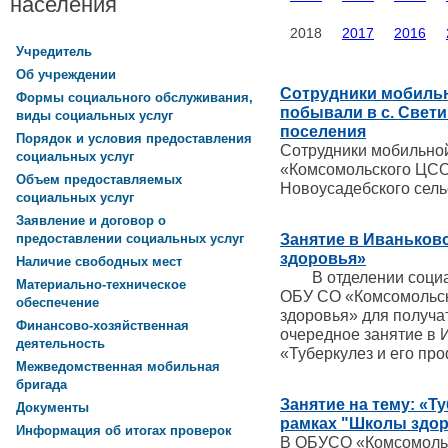
населения
2018
2017
2016
Учредитель
Об учреждении
Сотрудники мобиль
Формы социального обслуживания,
побывали в с. Свет
виды социальных услуг
поселения
Порядок и условия предоставления
Сотрудники мобильно
социальных услуг
«Комсомольского ЦСО
Объем предоставляемых
Новоусадебского сель
социальных услуг
Заявление и договор о
Занятие в Иваньков
предоставлении социальных услуг
здоровья»
Наличие свободных мест
В отделении социал
Материально-техническое
ОБУ СО «Комсомольс
обеспечение
здоровья» для получа
Финансово-хозяйственная
очередное занятие в 
деятельность
«Туберкулез и его пр
Межведомственная мобильная
бригада
Занятие на тему: «Т
Документы
рамках "Школы здо
Информация об итогах проверок
В ОБУСО «Комсомоль