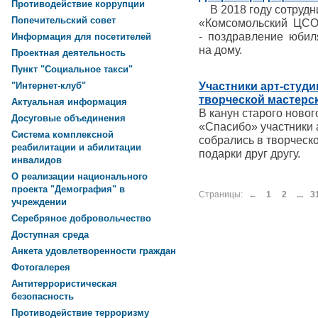
Противодействие коррупции
В 2018 году сотруд
Попечительский совет
«Комсомольский ЦСО
- поздравление юбиля
Информация для посетителей
на дому.
Проектная деятельность
Пункт "Социальное такси"
Участники арт-студи
"Интернет-клуб"
творческой мастерс
Актуальная информация
В канун старого ново
Досуговые объединения
«Спасибо» участники 
Система комплексной
собрались в творческ
реабилитации и абилитации
подарки друг другу.
инвалидов
О реализации национального
проекта "Демография" в
Страницы:
←
1
2
...
3
учреждении
Серебряное добровольчество
Доступная среда
Анкета удовлетворенности граждан
Фотогалерея
Антитеррористическая
безопасность
Противодействие терроризму