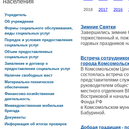
населения
2018
2017
2016
Учредитель
Об учреждении
Зимние Святки
Формы социального обслуживания,
Завершились зимние С
виды социальных услуг
торжественный и, по
Порядок и условия предоставления
годовых праздников н
социальных услуг
Объем предоставляемых
социальных услуг
Встреча сотруднико
города Комсомольс
Заявление и договор о
В Комсомольском Цен
предоставлении социальных услуг
состоялась встреча с
Наличие свободных мест
представителями служ
Материально-техническое
руководителем общес
обеспечение
местного отделения 
Финансово-хозяйственная
Востриковой и начал
деятельность
Фонда РФ
Межведомственная мобильная
в Комсомольском мун
бригада
Бабуриной.
Документы
Информация об итогах проверок
Добрая традиция - 