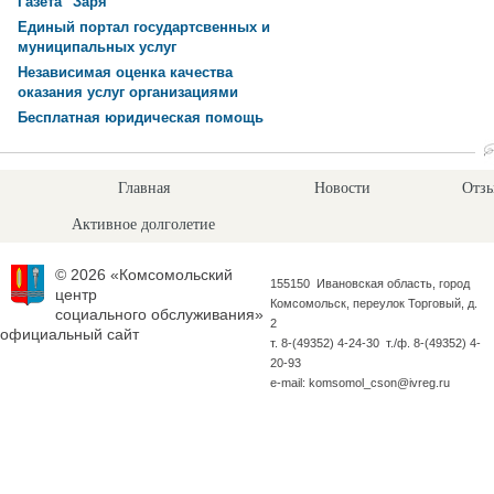
Газета "Заря"
Единый портал государтсвенных и
муниципальных услуг
Независимая оценка качества
оказания услуг организациями
Бесплатная юридическая помощь
Главная
Новости
Отзы
Активное долголетие
© 2026 «Комсомольский
155150 Ивановская область, город
центр
Комсомольск, переулок Торговый, д.
социального обслуживания»
2
официальный сайт
т. 8-(49352) 4-24-30 т./ф. 8-(49352) 4-
20-93
e-mail: komsomol_cson@ivreg.ru