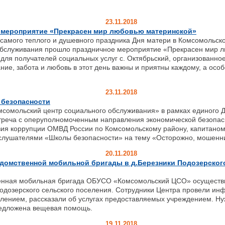
23.11.2018
 мероприятие «Прекрасен мир любовью материнской»
самого теплого и душевного праздника Дня матери в Комсомольск
обслуживания прошло праздничное мероприятие «Прекрасен мир 
для получателей социальных услуг с. Октябрьский, организованно
ние, забота и любовь в этот день важны и приятны каждому, а ос
23.11.2018
 безопасности
сомольский центр социального обслуживания» в рамках единого Д
стреча с оперуполномоченным направления экономической безопас
вия коррупции ОМВД России по Комсомольскому району, капитано
слушателями «Школы безопасности» на тему «Осторожно, мошен
20.11.2018
домственной мобильной бригады в д.Березники Подозерског
нная мобильная бригада ОБУСО «Комсомольский ЦСО» осуществи
Подозерского сельского поселения. Сотрудники Центра провели и
селением, рассказали об услугах предоставляемых учреждением. 
едложена вещевая помощь.
19.11.2018