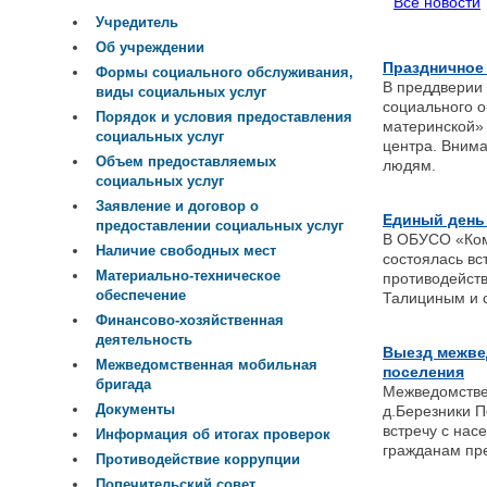
Все новости
Учредитель
Об учреждении
Праздничное
Формы социального обслуживания,
В преддверии 
виды социальных услуг
социального 
Порядок и условия предоставления
материнской» 
социальных услуг
центра. Внима
Объем предоставляемых
людям.
социальных услуг
Заявление и договор о
Единый день
предоставлении социальных услуг
В ОБУСО «Ком
Наличие свободных мест
состоялась в
Материально-техническое
противодейст
обеспечение
Талициным и 
Финансово-хозяйственная
деятельность
Выезд межве
Межведомственная мобильная
поселения
бригада
Межведомстве
Документы
д.Березники 
встречу с на
Информация об итогах проверок
гражданам пр
Противодействие коррупции
Попечительский совет