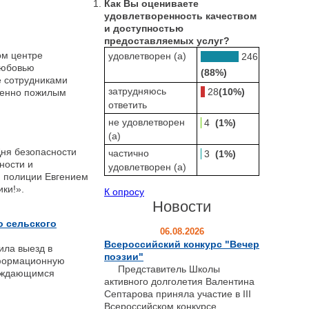
Как Вы оцениваете
удовлетворенность качеством
и доступностью
предоставляемых услуг?
ом центре
удовлетворен (а)
246
любовью
(88%)
е сотрудниками
затрудняюсь
28
(10%)
обенно пожилым
ответить
не удовлетворен
4
(1%)
(а)
ня безопасности
частично
3
(1%)
ности и
удовлетворен (а)
м полиции Евгением
ники!».
К опросу
Новости
о сельского
06.08.2026
Всероссийский конкурс "Вечер
ла выезд в
поэзии"
нформационную
Представитель Школы
Нуждающимся
активного долголетия Валентина
Септарова приняла участие в III
Всероссийском конкурсе