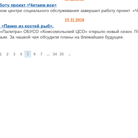
оту проект «Читаем все»
ком центре социального обслуживания завершил работу проект «Ч
15.11.2018
 «Панно из костей рыб».
«Палитра» ОБУСО «Комсомольский ЦСО» открыло новый сезон. П
ным. За чашкой чая обсудили планы на ближайшее будущее.
1
2
3
4
5
6
7
...
34
35
→