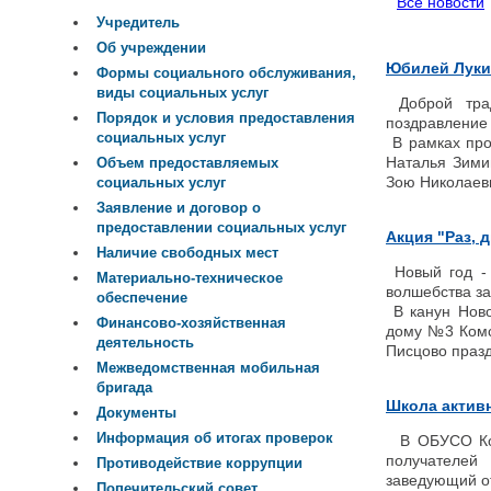
Все новости
Учредитель
Об учреждении
Юбилей Луки
Формы социального обслуживания,
виды социальных услуг
Доброй трад
Порядок и условия предоставления
поздравление
социальных услуг
В рамках про
Наталья Зими
Объем предоставляемых
Зою Николаев
социальных услуг
Заявление и договор о
предоставлении социальных услуг
Акция "Раз, д
Наличие свободных мест
Новый год - 
Материально-техническое
волшебства за
обеспечение
В канун Ново
Финансово-хозяйственная
дому №3 Комс
деятельность
Писцово праз
Межведомственная мобильная
бригада
Школа активн
Документы
Информация об итогах проверок
В ОБУСО Комс
получателей
Противодействие коррупции
заведующий о
Попечительский совет