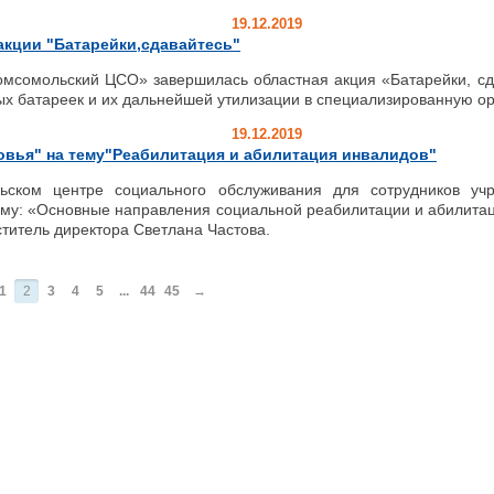
19.12.2019
акции "Батарейки,сдавайтесь"
сомольский ЦСО» завершилась областная акция «Батарейки, сд
х батареек и их дальнейшей утилизации в специализированную о
19.12.2019
овья" на тему"Реабилитация и абилитация инвалидов"
ском центре социального обслуживания для сотрудников уч
ему: «Основные направления социальной реабилитации и абилитац
титель директора Светлана Частова.
1
2
3
4
5
...
44
45
→