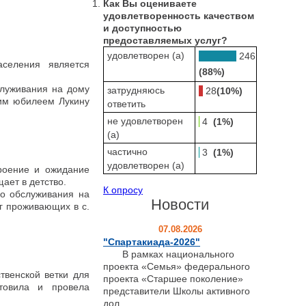
Как Вы оцениваете
удовлетворенность качеством
и доступностью
предоставляемых услуг?
удовлетворен (а)
246
селения является
(88%)
луживания на дому
затрудняюсь
28
(10%)
ним юбилеем Лукину
ответить
не удовлетворен
4
(1%)
(а)
частично
3
(1%)
удовлетворен (а)
роение и ожидание
ает в детство.
К опросу
го обслуживания на
Новости
г проживающих в с.
07.08.2026
"Спартакиада-2026"
В рамках национального
проекта «Семья» федерального
венской ветки для
проекта «Старшее поколение»
отовила и провела
представители Школы активного
дол...