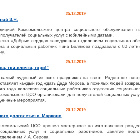
25.12.2019
ной З.Н.
ицией Комсомольского центра социального обслуживания на
 получателей социальных услуг с юбилейными датами.
екта «Добрые сердца» заведующая отделением социального обс
на и социальный работник Нина Белякова поздравили с 80 лет
ну.
25.12.2019
ва, три-елочка, гори!"
самый чудесный из всех праздников на свете. Радостное наст
ставляет каждый год ждать Деда Мороза, а пожилых людей возвращ
го года коллектив социальных работников отделения социально
омольского ЦСО организовали для получателей социальных услу
дничные мероприятия.
20.12.2019
ого долголетия с. Марково
омольский ЦСО прошел мастер-касс по изготовлению рождест
 социальных услуг и социальных работников. Занятие подг
тделением И.А. Серова.