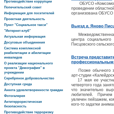
Противодействие коррупции
ОБУСО «Комсомольс
Попечительский совет
проведении областной
организована ОБУСО
Информация для посетителей
Проектная деятельность
Пункт "Социальное такси"
Выезд д. Яново Пис
"Интернет-клуб"
Межведомственная м
Актуальная информация
центра социального
Досуговые объединения
Писцовского сельског
Система комплексной
реабилитации и абилитации
Встреча представит
инвалидов
профессиональным 
О реализации национального
проекта "Демография" в
Позже обычного зав
учреждении
арт-студии «Калейдо
Серебряное добровольчество
17 мая ее участник
Доступная среда
четвертого года заня
что значительно выр
Анкета удовлетворенности граждан
любителей. Причем 
Фотогалерея
увлечен пейзажем, ко
Антитеррористическая
кого-то задатки анима
безопасность
Противодействие терроризму