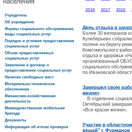
населения
2018
2017
2016
Учредитель
Об учреждении
День отдыха и здор
Формы социального обслуживания,
Более 30 ветеранов и
виды социальных услуг
Кулеберьево собралис
Порядок и условия предоставления
поляне на берегу рек
социальных услуг
Комсомольского район
Объем предоставляемых
отдыха и здоровья «Н
социальных услуг
организованный ОБУ
Заявление и договор о
социального обслужи
предоставлении социальных услуг
по Ивановской облас
Наличие свободных мест
Материально-техническое
Завершил свою рабо
обеспечение
жизни»
Финансово-хозяйственная
В отделение социаль
деятельность
Октябрьский завершил
Межведомственная мобильная
«Все краски жизни».
бригада
Документы
Участие в областно
Информация об итогах проверок
вещей" г. Фурманов