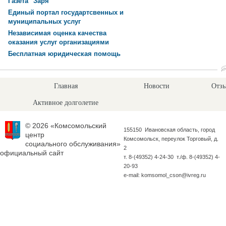
Газета "Заря"
Единый портал государтсвенных и
муниципальных услуг
Независимая оценка качества
оказания услуг организациями
Бесплатная юридическая помощь
Главная
Новости
Отзы
Активное долголетие
© 2026 «Комсомольский
155150 Ивановская область, город
центр
Комсомольск, переулок Торговый, д.
социального обслуживания»
2
официальный сайт
т. 8-(49352) 4-24-30 т./ф. 8-(49352) 4-
20-93
e-mail: komsomol_cson@ivreg.ru