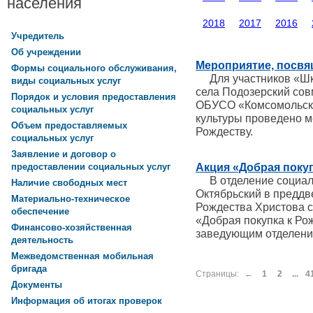
населения
2018
2017
2016
Учредитель
Об учреждении
Мероприятие, посвя
Формы социального обслуживания,
Для участников «Шко
виды социальных услуг
села Подозерский со
Порядок и условия предоставления
ОБУСО «Комсомольск
социальных услуг
культуры проведено 
Объем предоставляемых
Рождеству.
социальных услуг
Заявление и договор о
Акция «Добрая поку
предоставлении социальных услуг
В отделение социаль
Наличие свободных мест
Октябрьский в преддв
Материально-техническое
Рождества Христова с
обеспечение
«Добрая покупка к Ро
Финансово-хозяйственная
заведующим отделени
деятельность
Межведомственная мобильная
бригада
Страницы:
←
1
2
...
4
Документы
Информация об итогах проверок