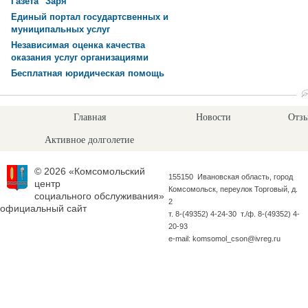
Газета "Заря"
Единый портал государтсвенных и
муниципальных услуг
Независимая оценка качества
оказания услуг организациями
Бесплатная юридическая помощь
Главная
Новости
Отзы
Активное долголетие
© 2026 «Комсомольский
155150 Ивановская область, город
центр
Комсомольск, переулок Торговый, д.
социального обслуживания»
2
официальный сайт
т. 8-(49352) 4-24-30 т./ф. 8-(49352) 4-
20-93
e-mail: komsomol_cson@ivreg.ru