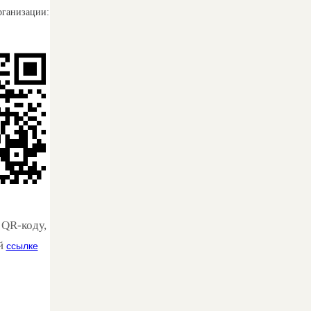
рганизации:
 QR-коду,
ой
ссылке