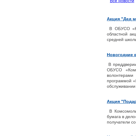
Все новости
Акция "Дед м
В ОБУСО «Ко
областной ак
средней школ
Новогодние в
В преддверии 
ОБУСО «Комс
волонтерами 
программой «
обслуживании 
Акция "Подар
В Комсомольс
бумага в дело
получатели со