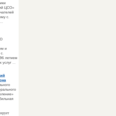
ики
ий ЦСО»
учателей
ому с.
..
СО
»
ем и
с.
 96 летием
услуг ...
кий
она
ьного
ерального
оление»
бильная
ирует