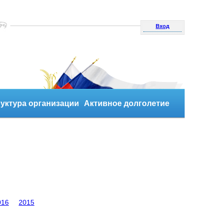
Вход
уктура организации
Активное долголетие
016
2015