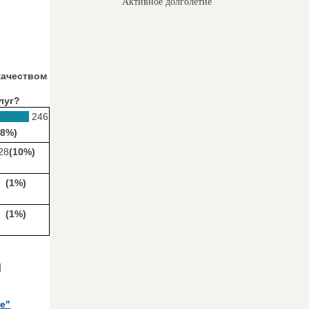
Активное долголетие
качеством
луг?
246
88%)
28
(10%)
(1%)
(1%)
и
е"