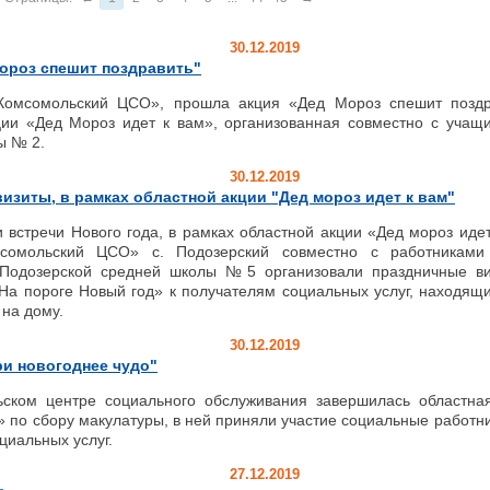
30.12.2019
ороз спешит поздравить"
мсомольский ЦСО», прошла акция «Дед Мороз спешит поздр
ции «Дед Мороз идет к вам», организованная совместно с учащ
ы № 2.
30.12.2019
изиты, в рамках областной акции "Дед мороз идет к вам"
встречи Нового года, в рамках областной акции «Дед мороз идет
омольский ЦСО» с. Подозерский совместно с работниками
Подозерской средней школы №5 организовали праздничные ви
На пороге Новый год» к получателям социальных услуг, находящ
на дому.
30.12.2019
и новогоднее чудо"
ком центре социального обслуживания завершилась областна
» по сбору макулатуры, в ней приняли участие социальные работни
циальных услуг.
27.12.2019