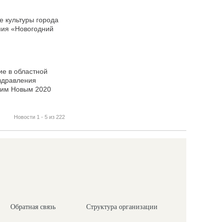
е культуры города
ния «Новогодний
е в областной
здравления
ющим Новым 2020
Новости 1 - 5 из 222
Обратная связь
Структура организации