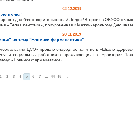
02.12.2019
 ленточка"
мирного дня благотворительности #ЩедрыйВторник в ОБУСО «Ком
ция «Белая ленточка», приуроченная к Международному Дню инва
28.11.2019
овья" на тему "Новинки фармацевтики"
сомольский ЦСО» прошло очередное занятие в «Школе здоровья
слуг и социальных работников, проживающих на территории Подо
тему: «Новинки фармацевтики».
1
2
3
4
5
6
7
...
44
45
→