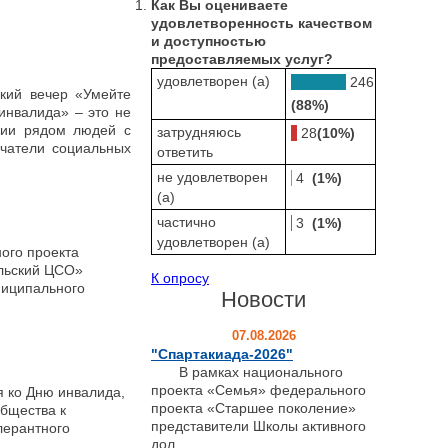
Как Вы оцениваете
удовлетворенность качеством
и доступностью
предоставляемых услуг?
удовлетворен (а)
246
ий вечер «Умейте
(88%)
инвалида» – это не
нии рядом людей с
затрудняюсь
28
(10%)
чатели социальных
ответить
не удовлетворен
4
(1%)
(а)
частично
3
(1%)
удовлетворен (а)
го проекта
льский ЦСО»
К опросу
ниципального
Новости
07.08.2026
"Спартакиада-2026"
В рамках национального
проекта «Семья» федерального
 ко Дню инвалида,
проекта «Старшее поколение»
общества к
представители Школы активного
лерантного
дол...