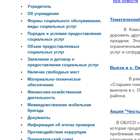
Все новости
Учредитель
Об учреждении
Тематический
Формы социального обслуживания,
виды социальных услуг
В Комсомоль
Порядок и условия предоставления
дорожить дру
социальных услуг
праздник. Эт
ограниченным
Объем предоставляемых
услуг и сотру
социальных услуг
Заявление и договор о
предоставлении социальных услуг
Выезд в с. О
Наличие свободных мест
В рамках ре
Материально-техническое
«Старшее пок
обеспечение
выехала в с. 
Финансово-хозяйственная
района.
деятельность
Межведомственная мобильная
бригада
Акция "Чист
Документы
В ОБУСО «Ком
Информация об итогах проверок
которая продл
Противодействие коррупции
проблемам лю
отношения и р
Попечительский совет