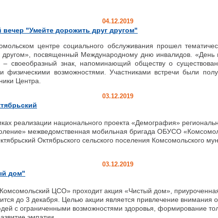
04.12.2019
 вечер "Умейте дорожить друг другом"
ском центре социального обслуживания прошел тематическ
г другом», посвященный Международному дню инвалидов. «День 
о – своеобразный знак, напоминающий обществу о существова
и физическими возможностями. Участниками встречи были полу
дники Центра.
03.12.2019
ктябрьский
ализации национального проекта «Демография» регионально
оление» межведомственная мобильная бригада ОБУСО «Комсомо
Октябрьский Октябрьского сельского поселения Комсомольского му
03.12.2019
ый дом"
сомольский ЦСО» проходит акция «Чистый дом», приуроченная
ится до 3 декабря. Целью акции является привлечение внимания 
дей с ограниченными возможностями здоровья, формирование то
азвитие эмпатии.