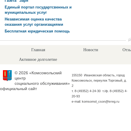
Газета "Заря"
Единый портал государтсвенных и
муниципальных услуг
Независимая оценка качества
оказания услуг организациями
Бесплатная юридическая помощь
Главная
Новости
Отзы
Активное долголетие
© 2026 «Комсомольский
155150 Ивановская область, город
центр
Комсомольск, переулок Торговый, д.
социального обслуживания»
2
официальный сайт
т. 8-(49352) 4-24-30 т./ф. 8-(49352) 4-
20-93
e-mail: komsomol_cson@ivreg.ru