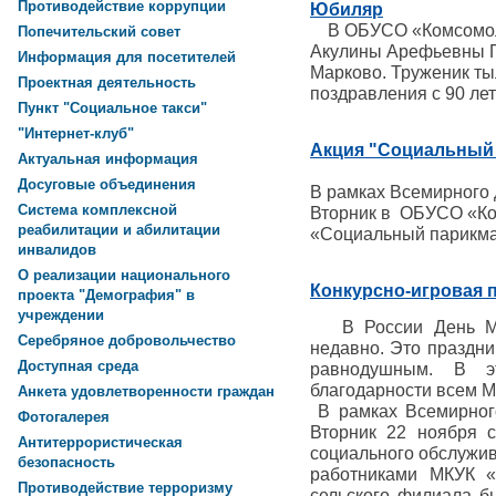
Противодействие коррупции
Юбиляр
В ОБУСО «Комсомоль
Попечительский совет
Акулины Арефьевны П
Информация для посетителей
Марково. Труженик ты
Проектная деятельность
поздравления с 90 ле
Пункт "Социальное такси"
"Интернет-клуб"
Акция "Социальный
Актуальная информация
Досуговые объединения
В рамках Всемирного
Система комплексной
Вторник в ОБУСО «К
реабилитации и абилитации
«Социальный парикма
инвалидов
О реализации национального
Конкурсно-игровая п
проекта "Демография" в
учреждении
В России День Мат
Серебряное добровольчество
недавно. Это праздник
Доступная среда
равнодушным. В э
благодарности всем М
Анкета удовлетворенности граждан
В рамках Всемирног
Фотогалерея
Вторник 22 ноября 
Антитеррористическая
социального обслужив
безопасность
работниками МКУК «
Противодействие терроризму
сельского филиала б