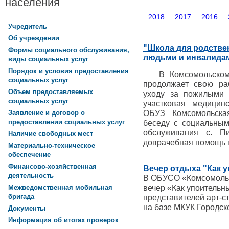
населения
2018
2017
2016
Учредитель
Об учреждении
"Школа для родстве
Формы социального обслуживания,
людьми и инвалида
виды социальных услуг
Порядок и условия предоставления
В Комсомольском ц
социальных услуг
продолжает свою ра
Объем предоставляемых
уходу за пожилыми 
социальных услуг
участковая медицин
ОБУЗ Комсомольска
Заявление и договор о
предоставлении социальных услуг
беседу с социальным
обслуживания с. П
Наличие свободных мест
доврачебная помощь п
Материально-техническое
обеспечение
Финансово-хозяйственная
Вечер отдыха "Как 
деятельность
В ОБУСО «Комсомоль
вечер «Как упоительн
Межведомственная мобильная
бригада
представителей арт-с
на базе МКУК Городск
Документы
Информация об итогах проверок