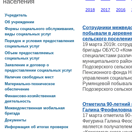
населения
2018
2017
2016
Учредитель
Об учреждении
Сотрудники межвед
Формы социального обслуживания,
побывали в деревн
виды социальных услуг
сельского поселени
Порядок и условия предоставления
19 марта 2019г. сотр
социальных услуг
бригады ОБУСО «Комс
Объем предоставляемых
специалистами разли
социальных услуг
муниципального райо
Заявление и договор о
Подозерского сельско
предоставлении социальных услуг
Пенсионного фонда Н
Наличие свободных мест
управления социальн
Румянцевой побывали
Материально-техническое
Подозерского сельско
обеспечение
Финансово-хозяйственная
деятельность
Отметила 90-летний
Межведомственная мобильная
Галина Феофиловна
бригада
17 марта отметила 90
Документы
Фигурина Галина Феоф
является получателем
Информация об итогах проверок