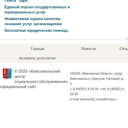
Газета "Заря"
Единый портал государтсвенных и
муниципальных услуг
Независимая оценка качества
оказания услуг организациями
Бесплатная юридическая помощь
Главная
Новости
Отзы
Активное долголетие
© 2026 «Комсомольский
155150 Ивановская область, город
центр
Комсомольск, переулок Торговый, д.
социального обслуживания»
2
официальный сайт
т. 8-(49352) 4-24-30 т./ф. 8-(49352) 4-
20-93
e-mail: komsomol_cson@ivreg.ru