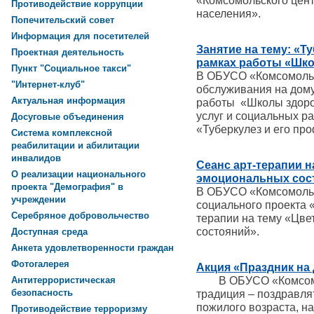
«Комсомольского цен
Противодействие коррупции
населения».
Попечительский совет
Информация для посетителей
Занятие на тему: «Т
Проектная деятельность
рамках работы «Шк
Пункт "Социальное такси"
В ОБУСО «Комсомольс
"Интернет-клуб"
обслуживания на дом
Актуальная информация
работы «Школы здоро
услуг и социальных ра
Досуговые объединения
«Туберкулез и его пр
Система комплексной
реабилитации и абилитации
инвалидов
Сеанс арт-терапии н
О реализации национального
эмоциональных сос
проекта "Демография" в
В ОБУСО «Комсомольс
учреждении
социального проекта 
Серебряное добровольчество
терапии на тему «Цве
состояний».
Доступная среда
Анкета удовлетворенности граждан
Фотогалерея
Акция «Праздник на
В ОБУСО «Комсомол
Антитеррористическая
безопасность
традиция – поздравля
пожилого возраста, 
Противодействие терроризму