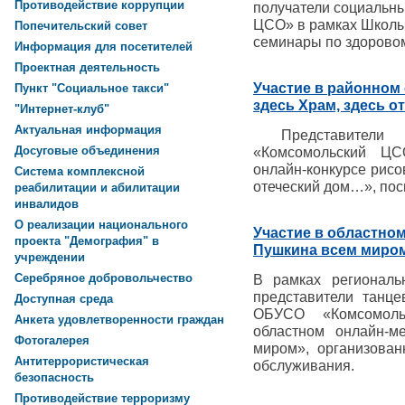
Противодействие коррупции
получатели социальн
ЦСО» в рамках Школы
Попечительский совет
семинары по здорово
Информация для посетителей
Проектная деятельность
Участие в районном 
Пункт "Социальное такси"
здесь Храм, здесь от
"Интернет-клуб"
Актуальная информация
Представители 
Досуговые объединения
«Комсомольский Ц
онлайн-конкурсе рисо
Система комплексной
отеческий дом…», по
реабилитации и абилитации
инвалидов
О реализации национального
Участие в областно
проекта "Демография" в
Пушкина всем миро
учреждении
Серебряное добровольчество
В рамках региональ
представители танце
Доступная среда
ОБУСО «Комсомол
Анкета удовлетворенности граждан
областном онлайн-м
Фотогалерея
миром», организован
Антитеррористическая
обслуживания.
безопасность
Противодействие терроризму