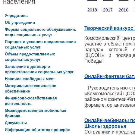
населения
2018
2017
2016
Учредитель
Об учреждении
Творческий конкурс 
Формы социального обслуживания,
виды социальных услуг
Комсомольский цент
Порядок и условия предоставления
участие в областном 
социальных услуг
народа» который 
Объем предоставляемых
КЦСОН» и посвящен
социальных услуг
Победы.
Заявление и договор о
предоставлении социальных услуг
Онлайн-фентези бат
Наличие свободных мест
Материально-техническое
Руководитель изо-с
обеспечение
«Комсомольский ЦСО»
Финансово-хозяйственная
районном фэнтези-бат
деятельность
формате, организован
Межведомственная мобильная
бригада
Онлайн-вебинары по
Документы
Школы здоровья
Информация об итогах проверок
Сотрудники и предста