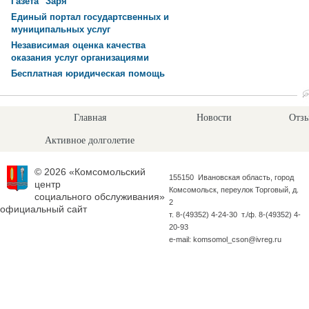
Газета "Заря"
Единый портал государтсвенных и
муниципальных услуг
Независимая оценка качества
оказания услуг организациями
Бесплатная юридическая помощь
Главная
Новости
Отзы
Активное долголетие
© 2026 «Комсомольский
155150 Ивановская область, город
центр
Комсомольск, переулок Торговый, д.
социального обслуживания»
2
официальный сайт
т. 8-(49352) 4-24-30 т./ф. 8-(49352) 4-
20-93
e-mail: komsomol_cson@ivreg.ru