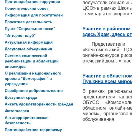
Противодействие коррупции
получатели социальн
ЦСО» в рамках Школы
Попечительский совет
семинары по здорово
Информация для посетителей
Проектная деятельность
Участие в районном 
Пункт "Социальное такси"
здесь Храм, здесь от
"Интернет-клуб"
Актуальная информация
Представители 
Досуговые объединения
«Комсомольский Ц
онлайн-конкурсе рисо
Система комплексной
отеческий дом…», по
реабилитации и абилитации
инвалидов
О реализации национального
Участие в областно
проекта "Демография" в
Пушкина всем миро
учреждении
Серебряное добровольчество
В рамках региональ
представители танце
Доступная среда
ОБУСО «Комсомол
Анкета удовлетворенности граждан
областном онлайн-м
Фотогалерея
миром», организован
Антитеррористическая
обслуживания.
безопасность
Противодействие терроризму