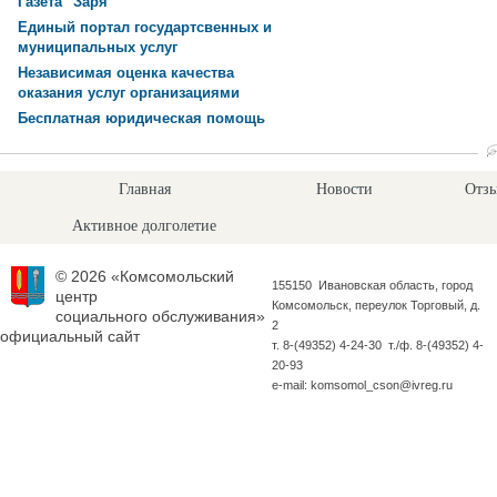
Газета "Заря"
Единый портал государтсвенных и
муниципальных услуг
Независимая оценка качества
оказания услуг организациями
Бесплатная юридическая помощь
Главная
Новости
Отзы
Активное долголетие
© 2026 «Комсомольский
155150 Ивановская область, город
центр
Комсомольск, переулок Торговый, д.
социального обслуживания»
2
официальный сайт
т. 8-(49352) 4-24-30 т./ф. 8-(49352) 4-
20-93
e-mail: komsomol_cson@ivreg.ru