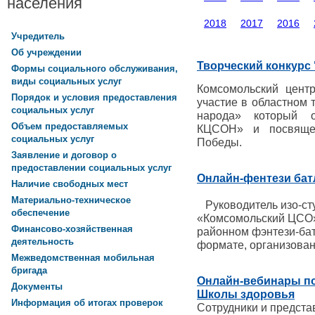
населения
2018
2017
2016
Учредитель
Об учреждении
Творческий конкурс 
Формы социального обслуживания,
виды социальных услуг
Комсомольский цент
Порядок и условия предоставления
участие в областном 
социальных услуг
народа» который 
Объем предоставляемых
КЦСОН» и посвящен
социальных услуг
Победы.
Заявление и договор о
предоставлении социальных услуг
Онлайн-фентези бат
Наличие свободных мест
Материально-техническое
Руководитель изо-с
обеспечение
«Комсомольский ЦСО»
Финансово-хозяйственная
районном фэнтези-бат
деятельность
формате, организован
Межведомственная мобильная
бригада
Онлайн-вебинары по
Документы
Школы здоровья
Информация об итогах проверок
Сотрудники и предста