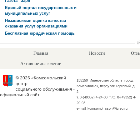
Газета "Заря"
Единый портал государтсвенных и
муниципальных услуг
Независимая оценка качества
оказания услуг организациями
Бесплатная юридическая помощь
Главная
Новости
Отзы
Активное долголетие
© 2026 «Комсомольский
155150 Ивановская область, город
центр
Комсомольск, переулок Торговый, д.
социального обслуживания»
2
официальный сайт
т. 8-(49352) 4-24-30 т./ф. 8-(49352) 4-
20-93
e-mail: komsomol_cson@ivreg.ru