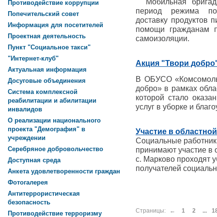
Мобильная бригад
Противодействие коррупции
период режима по
Попечительский совет
доставку продуктов 
Информация для посетителей
помощи гражданам п
Проектная деятельность
самоизоляции.
Пункт "Социальное такси"
"Интернет-клуб"
Акция "Твори добро
Актуальная информация
В ОБУСО «Комсомоль
Досуговые объединения
добро» в рамках обл
Система комплексной
которой стало оказа
реабилитации и абилитации
услуг в уборке и благ
инвалидов
О реализации национального
проекта "Демография" в
Участие в областно
учреждении
Социальные работни
Серебряное добровольчество
принимают участие в 
с. Марково проходят 
Доступная среда
получателей социальн
Анкета удовлетворенности граждан
Фотогалерея
Антитеррористическая
безопасность
Страницы:
←
1
2
...
1
Противодействие терроризму