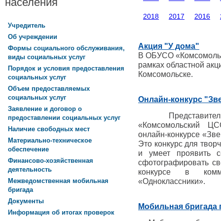
населения
2018
2017
2016
Учредитель
Об учреждении
Акция "У дома"
Формы социального обслуживания,
В ОБУСО «Комсомольс
виды социальных услуг
рамках областной акц
Порядок и условия предоставления
Комсомольске.
социальных услуг
Объем предоставляемых
социальных услуг
Онлайн-конкурс "Зв
Заявление и договор о
Представители 
предоставлении социальных услуг
«Комсомольский Ц
Наличие свободных мест
онлайн-конкурсе «Зв
Материально-техническое
Это конкурс для творч
обеспечение
и умеет проявить с
Финансово-хозяйственная
сфотографировать св
деятельность
конкурсе в комм
«Одноклассники».
Межведомственная мобильная
бригада
Документы
Мобильная бригада 
Информация об итогах проверок