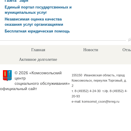
Газета "Заря"
Единый портал государтсвенных и
муниципальных услуг
Независимая оценка качества
оказания услуг организациями
Бесплатная юридическая помощь
Главная
Новости
Отзы
Активное долголетие
© 2026 «Комсомольский
155150 Ивановская область, город
центр
Комсомольск, переулок Торговый, д.
социального обслуживания»
2
официальный сайт
т. 8-(49352) 4-24-30 т./ф. 8-(49352) 4-
20-93
e-mail: komsomol_cson@ivreg.ru