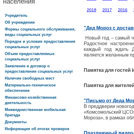
населения
2018
2017
2016
Учредитель
Об учреждении
"Дед Мороз с достав
Формы социального обслуживания,
виды социальных услуг
Новый год – самый чу
Порядок и условия предоставления
Радостное настроени
социальных услуг
каждый год ждать 
Объем предоставляемых
является желанным п
социальных услуг
Заявление и договор о
Памятка для гостей
предоставлении социальных услуг
Наличие свободных мест
Памятка для жителе
Материально-техническое
обеспечение
Финансово-хозяйственная
"Письмо от Деда Мо
деятельность
В преддверии нового
Межведомственная мобильная
«Комсомольский ЦСО»
бригада
Мороза», в рамках обл
Документы
Информация об итогах проверок
Праздничный видео-