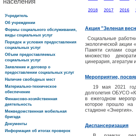
населения
2018
2017
2016
Учредитель
Об учреждении
Акция "Зеленая вес
Формы социального обслуживания,
виды социальных услуг
Социальные работни
Порядок и условия предоставления
экологической акции 
социальных услуг
Памяти силами соци
Объем предоставляемых
множество декорати
социальных услуг
цинерария, агератум и
Заявление и договор о
предоставлении социальных услуг
Мероприятие, посв
Наличие свободных мест
Материально-техническое
19 мая 2021 года
обеспечение
долголетия ОБУСО «К
в ежегодном меропр
Финансово-хозяйственная
которое прошло на 
деятельность
стадионе «Энергия».
Межведомственная мобильная
бригада
Документы
Диспансеризация
Информация об итогах проверок
В рамках реализ