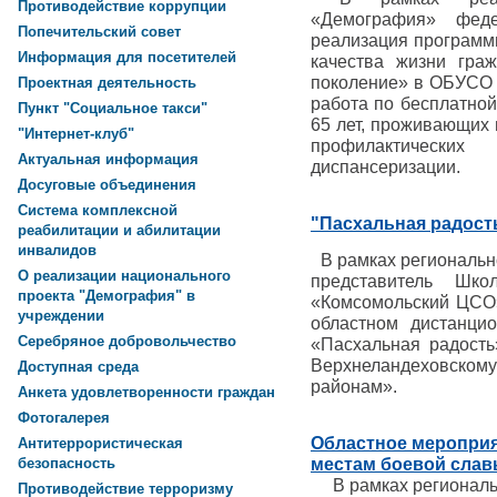
Противодействие коррупции
«Демография» феде
Попечительский совет
реализация программ
Информация для посетителей
качества жизни гра
поколение» в ОБУСО
Проектная деятельность
работа по бесплатной
Пункт "Социальное такси"
65 лет, проживающих 
"Интернет-клуб"
профилактическ
Актуальная информация
диспансеризации.
Досуговые объединения
Система комплексной
"Пасхальная радост
реабилитации и абилитации
инвалидов
В рамках региональн
О реализации национального
представитель Шк
проекта "Демография" в
«Комсомольский ЦСО»
учреждении
областном дистанци
Серебряное добровольчество
«Пасхальная радост
Верхнеландеховском
Доступная среда
районам».
Анкета удовлетворенности граждан
Фотогалерея
Областное меропри
Антитеррористическая
местам боевой сла
безопасность
В рамках региональ
Противодействие терроризму