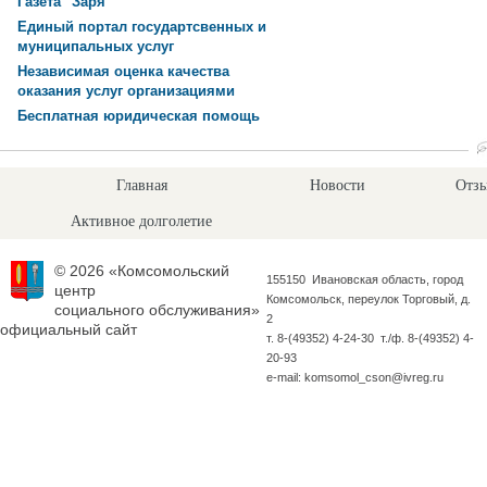
Газета "Заря"
Единый портал государтсвенных и
муниципальных услуг
Независимая оценка качества
оказания услуг организациями
Бесплатная юридическая помощь
Главная
Новости
Отзы
Активное долголетие
© 2026 «Комсомольский
155150 Ивановская область, город
центр
Комсомольск, переулок Торговый, д.
социального обслуживания»
2
официальный сайт
т. 8-(49352) 4-24-30 т./ф. 8-(49352) 4-
20-93
e-mail: komsomol_cson@ivreg.ru