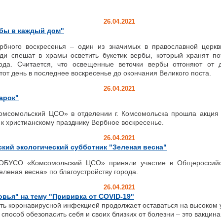
26.04.2021
рбы в каждый дом"
бного воскресенья – один из значимых в православной церкви
и спешат в храмы осветить букетик вербы, который хранят по
ода. Считается, что освещенные веточки вербы отгоняют от 
тот день в последнее воскресенье до окончания Великого поста.
26.04.2021
арок"
сомольский ЦСО» в отделении г. Комсомольска прошла акция 
к христианскому празднику Вербное воскресенье.
26.04.2021
кий экологический субботник "Зеленая весна"
ОБУСО «Комсомольский ЦСО» приняли участие в Общероссийс
еленая весна» по благоустройству города.
26.04.2021
вья" на тему "Прививка от COVID-19"
ть коронавирусной инфекцией продолжает оставаться на высоком 
способ обезопасить себя и своих близких от болезни – это вакцин