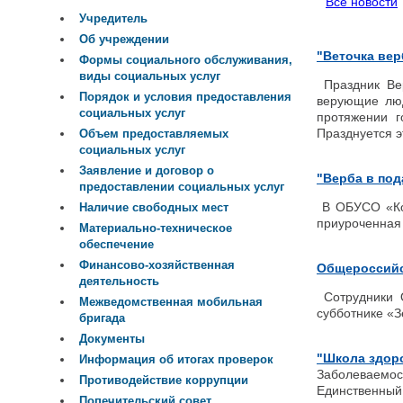
Все новости
Учредитель
Об учреждении
"Веточка ве
Формы социального обслуживания,
виды социальных услуг
Праздник Вер
Порядок и условия предоставления
верующие люд
социальных услуг
протяжении г
Празднуется э
Объем предоставляемых
социальных услуг
Заявление и договор о
"Верба в под
предоставлении социальных услуг
В ОБУСО «Ком
Наличие свободных мест
приуроченная 
Материально-техническое
обеспечение
Финансово-хозяйственная
Общероссийс
деятельность
Сотрудники 
Межведомственная мобильная
субботнике «З
бригада
Документы
"Школа здоро
Информация об итогах проверок
Заболеваемос
Противодействие коррупции
Единственный 
Попечительский совет