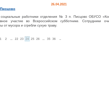
26.04.2021
 Писцово
оциальные работники отделения № 3 п. Писцово ОБУСО «Ко
ивное участие во Всероссийском субботнике. Сотрудники оч
ы от мусора и сгребли сухую траву.
1
2
...
22
23
24
25
26
...
35
36
→