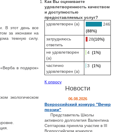
Как Вы оцениваете
удовлетворенность качеством
и доступностью
предоставляемых услуг?
удовлетворен (а)
246
. В этот день все
(88%)
том за иконами на
дома темную силу.
затрудняюсь
28
(10%)
ответить
не удовлетворен
4
(1%)
(а)
частично
3
(1%)
«Верба в подарок»
удовлетворен (а)
К опросу
Новости
ком экологическом
06.08.2026
Всероссийский конкурс "Вечер
поэзии"
Представитель Школы
активного долголетия Валентина
уровне.
Септарова приняла участие в III
ация.
Всероссийском конкурсе