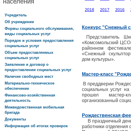
населения
2018
2017
2016
Учредитель
Об учреждении
Конкурс "Снежный с
Формы социального обслуживания,
виды социальных услуг
Представитель Шк
Порядок и условия предоставления
«Комсомольский ЦСО»
социальных услуг
районном фестивал
Объем предоставляемых
«Снежный скульптор
социальных услуг
дом культуры».
Заявление и договор о
предоставлении социальных услуг
Мастер-класс "Рожде
Наличие свободных мест
Материально-техническое
В преддверии Рождес
обеспечение
социальных услуг н
прошел мастер-кл
Финансово-хозяйственная
организованный социа
деятельность
Межведомственная мобильная
бригада
Рождественская фе
Документы
В праздничный день
Информация об итогах проверок
работники отделения 