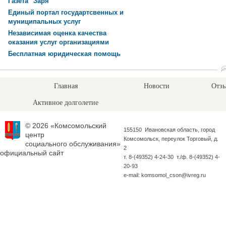
Газета "Заря"
Единый портал государтсвенных и
муниципальных услуг
Независимая оценка качества
оказания услуг организациями
Бесплатная юридическая помощь
Главная
Новости
Отзы
Активное долголетие
© 2026 «Комсомольский
155150 Ивановская область, город
центр
Комсомольск, переулок Торговый, д.
социального обслуживания»
2
официальный сайт
т. 8-(49352) 4-24-30 т./ф. 8-(49352) 4-
20-93
e-mail: komsomol_cson@ivreg.ru