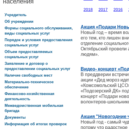
населения
2018
2017
2016
Учредитель
Об учреждении
Акция «Подари Нов
Формы социального обслуживания,
Новый год – время во
виды социальных услуг
его тем, кто лишен вн
Порядок и условия предоставления
отделение социальног
социальных услуг
Октябрьский провели
Объем предоставляемых
людям».
социальных услуг
Заявление и договор о
Видео- концерт «По
предоставлении социальных услуг
В преддверии встречи
Наличие свободных мест
акции «Дед мороз иде
Материально-техническое
«Комсомольский ЦСО»
обеспечение
«Подозерский ДК» под
Финансово-хозяйственная
концерт «Подари ново
деятельность
волонтеров-школьник
Межведомственная мобильная
бригада
Акция "Новогодние 
Документы
Новый год - самый чуд
Информация об итогах проверок
потому что радостное