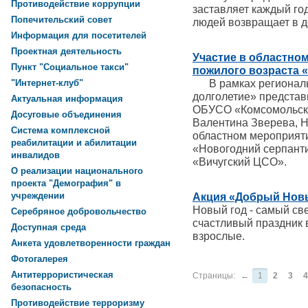
Противодействие коррупции
заставляет каждый го
Попечительский совет
людей возвращает в д
Информация для посетителей
Проектная деятельность
Участие в областно
Пункт "Социальное такси"
пожилого возраста 
В рамках региональ
"Интернет-клуб"
долголетие» представ
Актуальная информация
ОБУСО «Комсомольск
Досуговые объединения
Валентина Зверева, Н
Система комплексной
областном мероприяти
реабилитации и абилитации
«Новогодний серпант
инвалидов
«Вичугский ЦСО».
О реализации национального
проекта "Демография" в
учреждении
Акция «Добрый Нов
Новый год - самый св
Серебряное добровольчество
счастливый праздник в
Доступная среда
взрослые.
Анкета удовлетворенности граждан
Фотогалерея
Антитеррористическая
Страницы:
←
1
2
3
4
безопасность
Противодействие терроризму