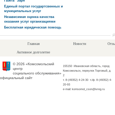
Газета "Заря"
Единый портал государтсвенных и
муниципальных услуг
Независимая оценка качества
оказания услуг организациями
Бесплатная юридическая помощь
Главная
Новости
Отзы
Активное долголетие
© 2026 «Комсомольский
155150 Ивановская область, город
центр
Комсомольск, переулок Торговый, д.
социального обслуживания»
2
официальный сайт
т. 8-(49352) 4-24-30 т./ф. 8-(49352) 4-
20-93
e-mail: komsomol_cson@ivreg.ru