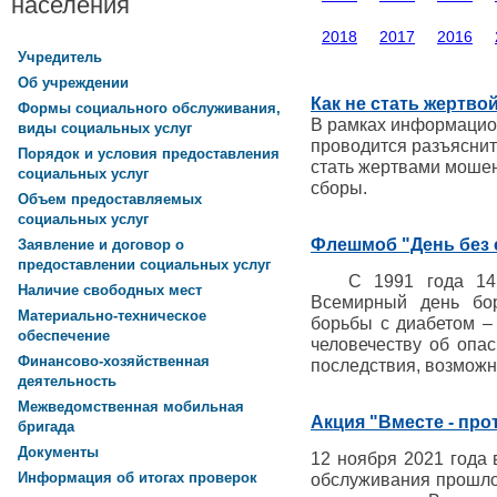
населения
2018
2017
2016
Учредитель
Об учреждении
Как не стать жертв
Формы социального обслуживания,
В рамках информаци
виды социальных услуг
проводится разъяснит
Порядок и условия предоставления
стать жертвами моше
социальных услуг
сборы.
Объем предоставляемых
социальных услуг
Флешмоб "День без 
Заявление и договор о
предоставлении социальных услуг
С 1991 года 14 н
Наличие свободных мест
Всемирный день бо
Материально-техническое
борьбы с диабетом –
обеспечение
человечеству об опас
Финансово-хозяйственная
последствия, возможн
деятельность
Межведомственная мобильная
Акция "Вместе - пр
бригада
Документы
12 ноября 2021 года
Информация об итогах проверок
обслуживания прошло