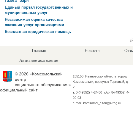
Газета "Заря"
Единый портал государтсвенных и
муниципальных услуг
Независимая оценка качества
оказания услуг организациями
Бесплатная юридическая помощь
Главная
Новости
Отзы
Активное долголетие
© 2026 «Комсомольский
155150 Ивановская область, город
центр
Комсомольск, переулок Торговый, д.
социального обслуживания»
2
официальный сайт
т. 8-(49352) 4-24-30 т./ф. 8-(49352) 4-
20-93
e-mail: komsomol_cson@ivreg.ru