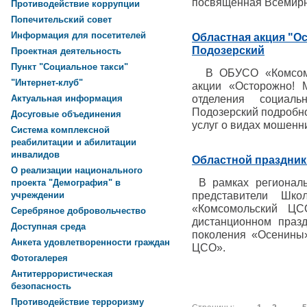
посвященная Всемирн
Противодействие коррупции
Попечительский совет
Информация для посетителей
Областная акция "О
Подозерский
Проектная деятельность
Пункт "Социальное такси"
В ОБУСО «Комсомо
"Интернет-клуб"
акции «Осторожно! 
отделения социал
Актуальная информация
Подозерский подробн
Досуговые объединения
услуг о видах мошенн
Система комплексной
реабилитации и абилитации
инвалидов
Областной праздник
О реализации национального
В рамках региональ
проекта "Демография" в
представители Шк
учреждении
«Комсомольский ЦС
Серебряное добровольчество
дистанционном праз
Доступная среда
поколения «Осенины
Анкета удовлетворенности граждан
ЦСО».
Фотогалерея
Антитеррористическая
безопасность
Противодействие терроризму