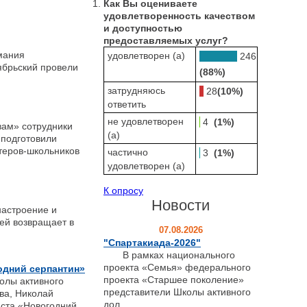
Как Вы оцениваете
удовлетворенность качеством
и доступностью
предоставляемых услуг?
имания
удовлетворен (а)
246
ябрьский провели
(88%)
затрудняюсь
28
(10%)
ответить
не удовлетворен
4
(1%)
 вам» сотрудники
(а)
подготовили
теров-школьников
частично
3
(1%)
удовлетворен (а)
К опросу
Новости
настроение и
ей возвращает в
07.08.2026
"Спартакиада-2026"
В рамках национального
проекта «Семья» федерального
одний серпантин»
проекта «Старшее поколение»
олы активного
представители Школы активного
ва, Николай
дол...
аста «Новогодний