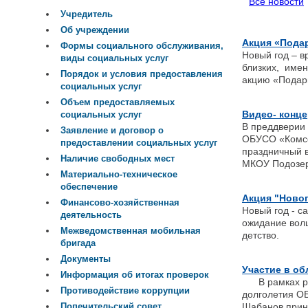
Все новости
Учредитель
Об учреждении
Акция «Пода
Формы социального обслуживания,
Новый год – в
виды социальных услуг
близких, имен
Порядок и условия предоставления
акцию «Подар
социальных услуг
Объем предоставляемых
Видео- конце
социальных услуг
В преддверии 
Заявление и договор о
ОБУСО «Комсо
предоставлении социальных услуг
праздничный в
Наличие свободных мест
МКОУ Подозер
Материально-техническое
обеспечение
Акция "Ново
Финансово-хозяйственная
Новый год - с
деятельность
ожидание волш
Межведомственная мобильная
детство.
бригада
Документы
Участие в об
Информация об итогах проверок
В рамках рег
Противодействие коррупции
долголетия О
Шабанов приня
Попечительский совет