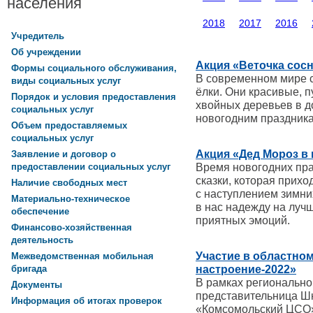
населения
2018
2017
2016
Учредитель
Об учреждении
Акция «Веточка сос
Формы социального обслуживания,
В современном мире 
виды социальных услуг
ёлки. Они красивые, п
Порядок и условия предоставления
хвойных деревьев в д
социальных услуг
новогодним праздник
Объем предоставляемых
социальных услуг
Акция «Дед Мороз в
Заявление и договор о
Время новогодних пра
предоставлении социальных услуг
сказки, которая прихо
Наличие свободных мест
с наступлением зимни
Материально-техническое
в нас надежду на луч
обеспечение
приятных эмоций.
Финансово-хозяйственная
деятельность
Участие в областно
Межведомственная мобильная
настроение-2022»
бригада
В рамках регионально
Документы
представительница Ш
Информация об итогах проверок
«Комсомольский ЦСО»