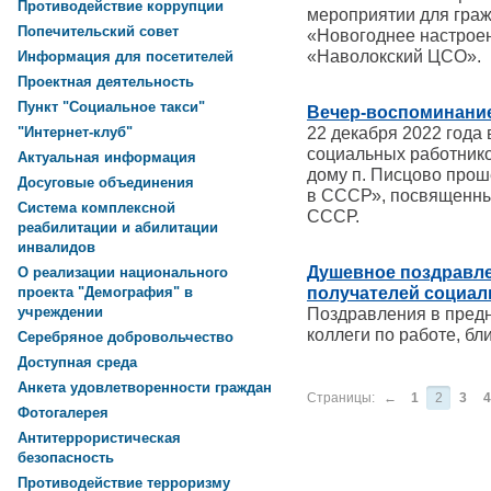
Противодействие коррупции
мероприятии для гра
Попечительский совет
«Новогоднее настрое
«Наволокский ЦСО».
Информация для посетителей
Проектная деятельность
Пункт "Социальное такси"
Вечер-воспоминани
22 декабря 2022 год
"Интернет-клуб"
социальных работнико
Актуальная информация
дому п. Писцово про
Досуговые объединения
в СССР», посвященный
Система комплексной
СССР.
реабилитации и абилитации
инвалидов
Душевное поздравле
О реализации национального
получателей социал
проекта "Демография" в
учреждении
Поздравления в предн
коллеги по работе, бл
Серебряное добровольчество
Доступная среда
Анкета удовлетворенности граждан
Страницы:
←
1
2
3
4
Фотогалерея
Антитеррористическая
безопасность
Противодействие терроризму