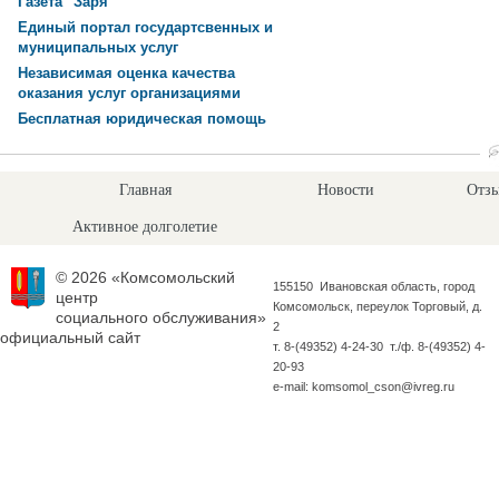
Газета "Заря"
Единый портал государтсвенных и
муниципальных услуг
Независимая оценка качества
оказания услуг организациями
Бесплатная юридическая помощь
Главная
Новости
Отзы
Активное долголетие
© 2026 «Комсомольский
155150 Ивановская область, город
центр
Комсомольск, переулок Торговый, д.
социального обслуживания»
2
официальный сайт
т. 8-(49352) 4-24-30 т./ф. 8-(49352) 4-
20-93
e-mail: komsomol_cson@ivreg.ru