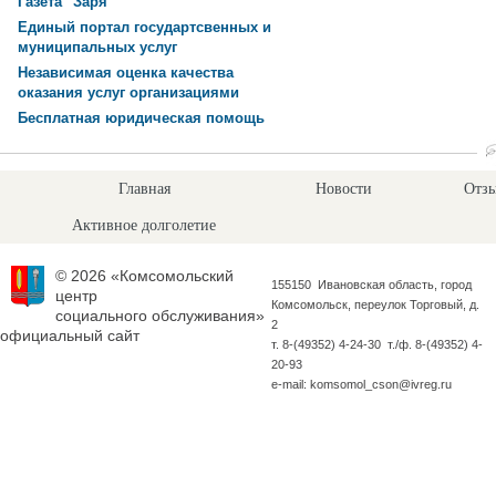
Газета "Заря"
Единый портал государтсвенных и
муниципальных услуг
Независимая оценка качества
оказания услуг организациями
Бесплатная юридическая помощь
Главная
Новости
Отзы
Активное долголетие
© 2026 «Комсомольский
155150 Ивановская область, город
центр
Комсомольск, переулок Торговый, д.
социального обслуживания»
2
официальный сайт
т. 8-(49352) 4-24-30 т./ф. 8-(49352) 4-
20-93
e-mail: komsomol_cson@ivreg.ru