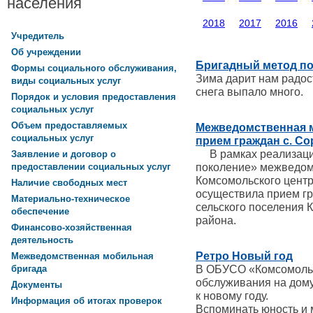
населения
2018
2017
2016
Учредитель
Об учреждении
Бригадный метод по 
Формы социального обслуживания,
Зима дарит нам радост
виды социальных услуг
снега выпало много.
Порядок и условия предоставления
социальных услуг
Объем предоставляемых
Межведомственная 
социальных услуг
прием граждан с. Со
В рамках реализации
Заявление и договор о
поколение» межведом
предоставлении социальных услуг
Комсомольского цент
Наличие свободных мест
осуществила прием гр
Материально-техническое
сельского поселения 
обеспечение
района.
Финансово-хозяйственная
деятельность
Ретро Новый год
Межведомственная мобильная
В ОБУСО «Комсомольс
бригада
обслуживания на дому
Документы
к новому году.
Информация об итогах проверок
Вспоминать юность и 