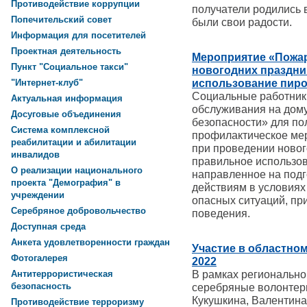
Противодействие коррупции
получатели родились в
Попечительский совет
были свои радости.
Информация для посетителей
Проектная деятельность
Мероприятие «Пожар
Пункт "Социальное такси"
новогодних праздни
использование пиро
"Интернет-клуб"
Социальные работник
Актуальная информация
обслуживания на дому
Досуговые объединения
безопасности» для по
Система комплексной
профилактическое ме
реабилитации и абилитации
при проведении новог
инвалидов
правильное использов
О реализации национального
направленное на подг
проекта "Демография" в
действиям в условиях
учреждении
опасных ситуаций, пр
Серебряное добровольчество
поведения.
Доступная среда
Анкета удовлетворенности граждан
Участие в областном
Фотогалерея
2022
В рамках регионально
Антитеррористическая
безопасность
серебряные волонте
Кукушкина, Валентина
Противодействие терроризму