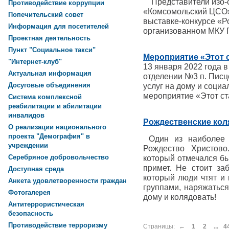
Представители изо-
Противодействие коррупции
«Комсомольский ЦСО»
Попечительский совет
выставке-конкурсе «Р
Информация для посетителей
организованном МКУ Г
Проектная деятельность
Пункт "Социальное такси"
Мероприятие «Этот 
"Интернет-клуб"
13 января 2022 года
Актуальная информация
отделении №3 п. Писц
Досуговые объединения
услуг на дому и соци
мероприятие «Этот ст
Система комплексной
реабилитации и абилитации
инвалидов
Рождественские кол
О реализации национального
проекта "Демография" в
Один из наиболее 
учреждении
Рождество Христово
Серебряное добровольчество
который отмечался бы
примет. Не стоит за
Доступная среда
который люди чтят и 
Анкета удовлетворенности граждан
группами, наряжаться
Фотогалерея
дому и колядовать!
Антитеррористическая
безопасность
Противодействие терроризму
Страницы:
←
1
2
...
4