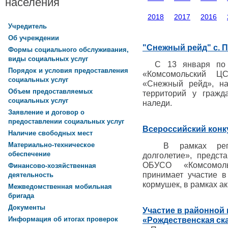
населения
2018
2017
2016
Учредитель
Об учреждении
"Снежный рейд" с. 
Формы социального обслуживания,
виды социальных услуг
С 13 января по 
Порядок и условия предоставления
«Комсомольский Ц
социальных услуг
«Снежный рейд», на
Объем предоставляемых
территорий у гражд
социальных услуг
наледи.
Заявление и договор о
предоставлении социальных услуг
Всероссийский конк
Наличие свободных мест
Материально-техническое
В рамках регион
обеспечение
долголетие», предст
ОБУСО «Комсомол
Финансово-хозяйственная
принимает участие в
деятельность
кормушек, в рамках ак
Межведомственная мобильная
бригада
Документы
Участие в районной
Информация об итогах проверок
«Рождественская ск