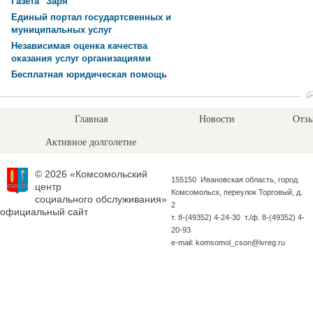
Газета "Заря"
Единый портал государтсвенных и
муниципальных услуг
Независимая оценка качества
оказания услуг организациями
Бесплатная юридическая помощь
Главная
Новости
Отзы
Активное долголетие
© 2026 «Комсомольский
155150 Ивановская область, город
центр
Комсомольск, переулок Торговый, д.
социального обслуживания»
2
официальный сайт
т. 8-(49352) 4-24-30 т./ф. 8-(49352) 4-
20-93
e-mail: komsomol_cson@ivreg.ru