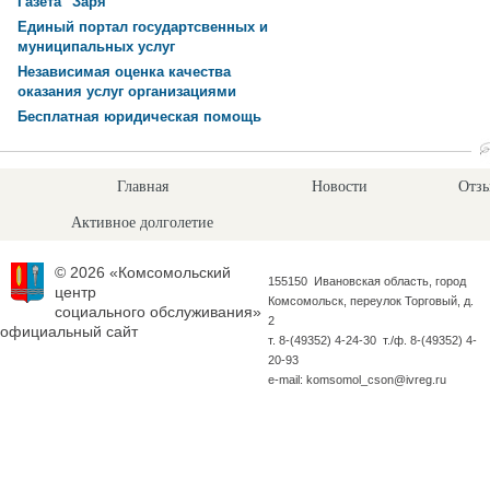
Газета "Заря"
Единый портал государтсвенных и
муниципальных услуг
Независимая оценка качества
оказания услуг организациями
Бесплатная юридическая помощь
Главная
Новости
Отзы
Активное долголетие
© 2026 «Комсомольский
155150 Ивановская область, город
центр
Комсомольск, переулок Торговый, д.
социального обслуживания»
2
официальный сайт
т. 8-(49352) 4-24-30 т./ф. 8-(49352) 4-
20-93
e-mail: komsomol_cson@ivreg.ru