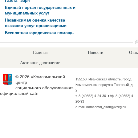
Газета "Заря"
Единый портал государтсвенных и
муниципальных услуг
Независимая оценка качества
оказания услуг организациями
Бесплатная юридическая помощь
Главная
Новости
Отзы
Активное долголетие
© 2026 «Комсомольский
155150 Ивановская область, город
центр
Комсомольск, переулок Торговый, д.
социального обслуживания»
2
официальный сайт
т. 8-(49352) 4-24-30 т./ф. 8-(49352) 4-
20-93
e-mail: komsomol_cson@ivreg.ru