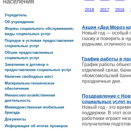
населения
2018
2017
2016
Учредитель
Об учреждении
Акция «Дед Мороз ид
Формы социального обслуживания,
Новый год — особый пр
виды социальных услуг
сказку и поверить в ч
Порядок и условия предоставления
родными, отличного на
социальных услуг
Объем предоставляемых
социальных услуг
График работы в пр
График работы объект
Заявление и договор о
отделений связи, бан
предоставлении социальных услуг
«Комсомольский банн
Наличие свободных мест
праздничные дни.
Материально-техническое
обеспечение
Финансово-хозяйственная
Поздравление с Нов
деятельность
социальных услуг на
Новый год - это время
Межведомственная мобильная
поддержки. В этот ос
бригада
работники играют не
Документы
получателям подготови
Информация об итогах проверок