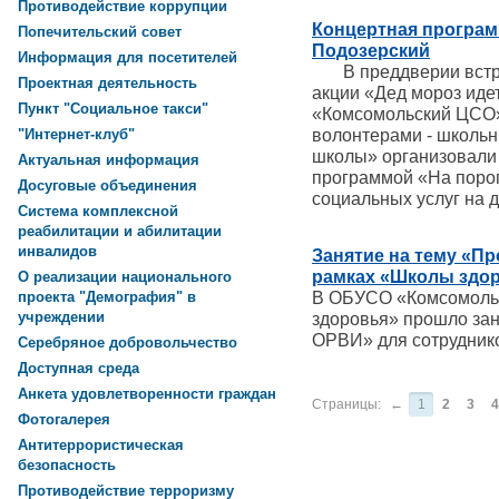
Противодействие коррупции
Концертная программ
Попечительский совет
Подозерский
Информация для посетителей
В преддверии встреч
Проектная деятельность
акции «Дед мороз иде
Пункт "Социальное такси"
«Комсомольский ЦСО» 
волонтерами - школь
"Интернет-клуб"
школы» организовали 
Актуальная информация
программой «На порог
Досуговые объединения
социальных услуг на д
Система комплексной
реабилитации и абилитации
инвалидов
Занятие на тему «П
рамках «Школы здо
О реализации национального
В ОБУСО «Комсомоль
проекта "Демография" в
учреждении
здоровья» прошло зан
ОРВИ» для сотрудник
Серебряное добровольчество
Доступная среда
Анкета удовлетворенности граждан
Страницы:
←
1
2
3
4
Фотогалерея
Антитеррористическая
безопасность
Противодействие терроризму