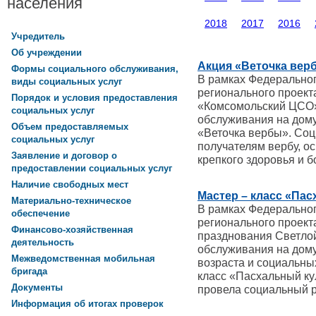
населения
2018
2017
2016
Учредитель
Об учреждении
Акция «Веточка вер
Формы социального обслуживания,
В рамках Федерально
виды социальных услуг
регионального проек
Порядок и условия предоставления
«Комсомольский ЦСО»
социальных услуг
обслуживания на дому
Объем предоставляемых
«Веточка вербы». Со
социальных услуг
получателям вербу, о
Заявление и договор о
крепкого здоровья и б
предоставлении социальных услуг
Наличие свободных мест
Мастер – класс «Па
Материально-техническое
В рамках Федерально
обеспечение
регионального проект
Финансово-хозяйственная
празднования Светлой
деятельность
обслуживания на дому
Межведомственная мобильная
возраста и социальны
бригада
класс «Пасхальный ку
Документы
провела социальный 
Информация об итогах проверок