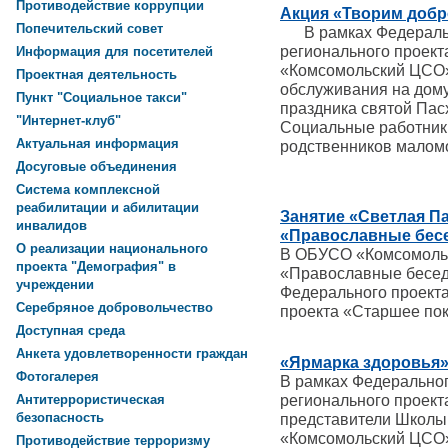
Противодействие коррупции
Акция «Творим добр
Попечительский совет
В рамках Федеральн
регионального проек
Информация для посетителей
«Комсомольский ЦСО»
Проектная деятельность
обслуживания на дому
Пункт "Социальное такси"
праздника святой Пас
"Интернет-клуб"
Социальные работники
Актуальная информация
родственников малом
Досуговые объединения
Система комплексной
реабилитации и абилитации
Занятие «Светлая Па
инвалидов
«Православные бесе
О реализации национального
В ОБУСО «Комсомольс
проекта "Демография" в
«Православные беседы
учреждении
Федерального проект
Серебряное добровольчество
проекта «Старшее по
Доступная среда
Анкета удовлетворенности граждан
«Ярмарка здоровья» 
Фотогалерея
В рамках Федерально
регионального проек
Антитеррористическая
безопасность
представители Школы
«Комсомольский ЦСО»
Противодействие терроризму