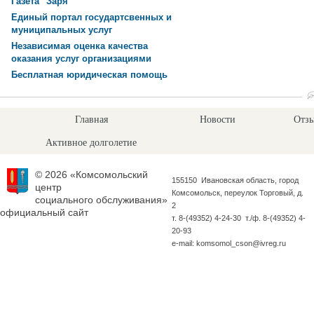
Газета "Заря"
Единый портал государтсвенных и
муниципальных услуг
Независимая оценка качества
оказания услуг организациями
Бесплатная юридическая помощь
Главная
Новости
Отзы
Активное долголетие
© 2026 «Комсомольский
155150 Ивановская область, город
центр
Комсомольск, переулок Торговый, д.
социального обслуживания»
2
официальный сайт
т. 8-(49352) 4-24-30 т./ф. 8-(49352) 4-
20-93
e-mail: komsomol_cson@ivreg.ru