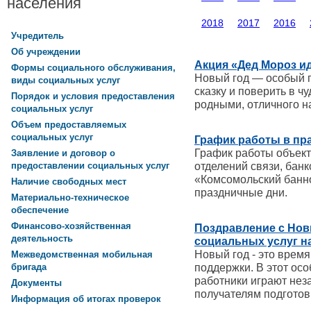
населения
2018
2017
2016
Учредитель
Об учреждении
Акция «Дед Мороз ид
Формы социального обслуживания,
Новый год — особый пр
виды социальных услуг
сказку и поверить в ч
Порядок и условия предоставления
родными, отличного на
социальных услуг
Объем предоставляемых
социальных услуг
График работы в пр
График работы объект
Заявление и договор о
отделений связи, бан
предоставлении социальных услуг
«Комсомольский банн
Наличие свободных мест
праздничные дни.
Материально-техническое
обеспечение
Финансово-хозяйственная
Поздравление с Нов
деятельность
социальных услуг на
Новый год - это время
Межведомственная мобильная
поддержки. В этот ос
бригада
работники играют не
Документы
получателям подготови
Информация об итогах проверок