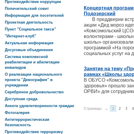
Противодействие коррупции
Концертная программ
Попечительский совет
Подозерский
Информация для посетителей
В преддверии встреч
Проектная деятельность
акции «Дед мороз иде
Пункт "Социальное такси"
«Комсомольский ЦСО» 
волонтерами - школь
"Интернет-клуб"
школы» организовали 
Актуальная информация
программой «На порог
Досуговые объединения
социальных услуг на д
Система комплексной
реабилитации и абилитации
инвалидов
Занятие на тему «П
рамках «Школы здо
О реализации национального
В ОБУСО «Комсомоль
проекта "Демография" в
учреждении
здоровья» прошло зан
ОРВИ» для сотрудник
Серебряное добровольчество
Доступная среда
Анкета удовлетворенности граждан
Страницы:
←
1
2
3
4
Фотогалерея
Антитеррористическая
безопасность
Противодействие терроризму