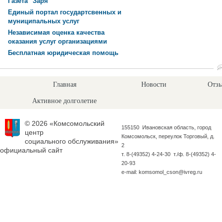
Газета "Заря"
Единый портал государтсвенных и
муниципальных услуг
Независимая оценка качества
оказания услуг организациями
Бесплатная юридическая помощь
Главная
Новости
Отзы
Активное долголетие
© 2026 «Комсомольский
155150 Ивановская область, город
центр
Комсомольск, переулок Торговый, д.
социального обслуживания»
2
официальный сайт
т. 8-(49352) 4-24-30 т./ф. 8-(49352) 4-
20-93
e-mail: komsomol_cson@ivreg.ru