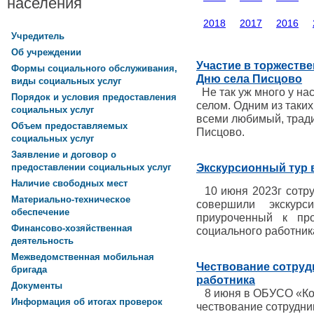
населения
2018
2017
2016
Учредитель
Об учреждении
Участие в торжеств
Формы социального обслуживания,
Дню села Писцово
виды социальных услуг
Не так уж много у на
Порядок и условия предоставления
селом. Одним из таки
социальных услуг
всеми любимый, тради
Объем предоставляемых
Писцово.
социальных услуг
Заявление и договор о
Экскурсионный тур в
предоставлении социальных услуг
Наличие свободных мест
10 июня 2023г сотр
Материально-техническое
совершили экскур
обеспечение
приуроченный к пр
Финансово-хозяйственная
социального работник
деятельность
Межведомственная мобильная
Чествование сотруд
бригада
работника
Документы
8 июня в ОБУСО «Ко
Информация об итогах проверок
чествование сотрудн