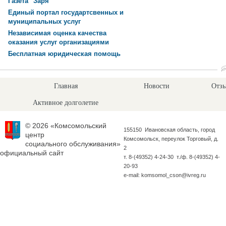
Газета "Заря"
Единый портал государтсвенных и
муниципальных услуг
Независимая оценка качества
оказания услуг организациями
Бесплатная юридическая помощь
Главная
Новости
Отзы
Активное долголетие
© 2026 «Комсомольский
155150 Ивановская область, город
центр
Комсомольск, переулок Торговый, д.
социального обслуживания»
2
официальный сайт
т. 8-(49352) 4-24-30 т./ф. 8-(49352) 4-
20-93
e-mail: komsomol_cson@ivreg.ru