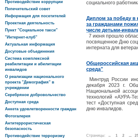
Противодействие коррупции
социального работни
Попечительский совет
Информация для посетителей
Диплом за победу в
Проектная деятельность
за гражданами пожил
числе детьми-инвал
Пункт "Социальное такси"
7 июня прошло облас
"Интернет-клуб"
посвященное Дню соци
Актуальная информация
интерната для ветера
Досуговые объединения
Система комплексной
Общероссийская акц
реабилитации и абилитации
среда"
инвалидов
О реализации национального
Минтруд России инф
проекта "Демография" в
декабря 2023 г. Об
учреждении
Национальной ассоци
Серебряное добровольчество
технологий «АУРА-Те
Доступная среда
тест «Доступная сре
дню инвалидов.
Анкета удовлетворенности граждан
Фотогалерея
Антитеррористическая
безопасность
Страницы:
←
1
2
...
2
Противодействие терроризму