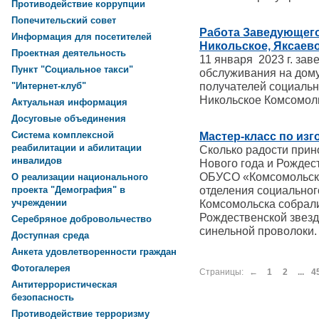
Противодействие коррупции
Попечительский совет
Работа Заведующего 
Информация для посетителей
Никольское, Яксаев
Проектная деятельность
11 января 2023 г. за
Пункт "Социальное такси"
обслуживания на дому
получателей социальн
"Интернет-клуб"
Никольское Комсомол
Актуальная информация
Досуговые объединения
Система комплексной
Мастер-класс по из
реабилитации и абилитации
Сколько радости прин
инвалидов
Нового года и Рождест
ОБУСО «Комсомольск
О реализации национального
отделения социальног
проекта "Демография" в
учреждении
Комсомольска собрали
Рождественской звезд
Серебряное добровольчество
синельной проволоки.
Доступная среда
Анкета удовлетворенности граждан
Фотогалерея
Страницы:
←
1
2
...
4
Антитеррористическая
безопасность
Противодействие терроризму