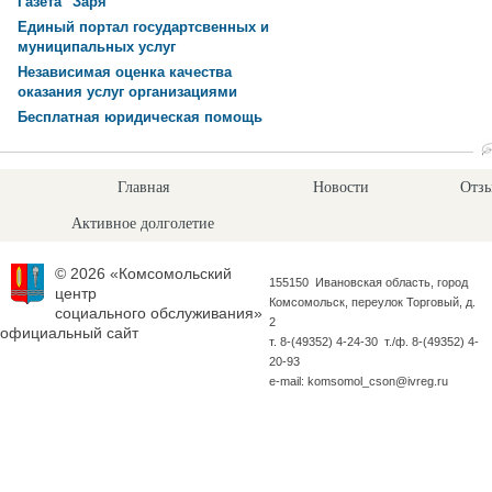
Газета "Заря"
Единый портал государтсвенных и
муниципальных услуг
Независимая оценка качества
оказания услуг организациями
Бесплатная юридическая помощь
Главная
Новости
Отзы
Активное долголетие
© 2026 «Комсомольский
155150 Ивановская область, город
центр
Комсомольск, переулок Торговый, д.
социального обслуживания»
2
официальный сайт
т. 8-(49352) 4-24-30 т./ф. 8-(49352) 4-
20-93
e-mail: komsomol_cson@ivreg.ru