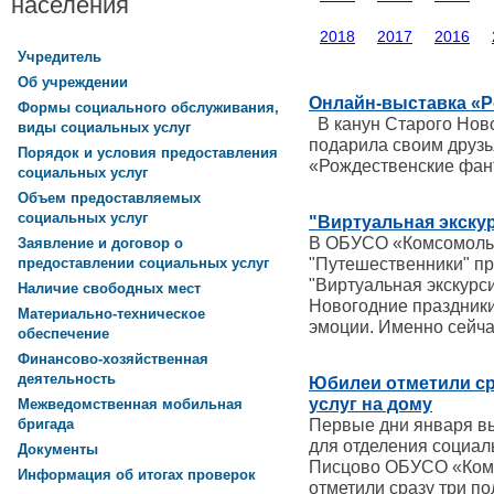
населения
2018
2017
2016
Учредитель
Об учреждении
Онлайн-выставка «Р
Формы социального обслуживания,
В канун Старого Ново
виды социальных услуг
подарила своим друз
Порядок и условия предоставления
«Рождественские фан
социальных услуг
Объем предоставляемых
социальных услуг
"Виртуальная экску
В ОБУСО «Комсомольс
Заявление и договор о
"Путешественники" п
предоставлении социальных услуг
"Виртуальная экскурси
Наличие свободных мест
Новогодние праздники
Материально-техническое
эмоции. Именно сейча
обеспечение
Финансово-хозяйственная
деятельность
Юбилеи отметили ср
услуг на дому
Межведомственная мобильная
Первые дни января в
бригада
для отделения социал
Документы
Писцово ОБУСО «Ком
Информация об итогах проверок
отметили сразу три по