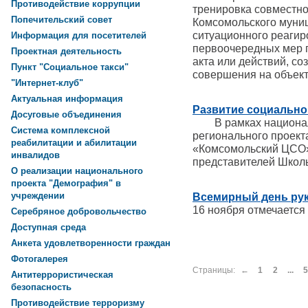
Противодействие коррупции
тренировка совместно
Попечительский совет
Комсомольского муни
ситуационного реагир
Информация для посетителей
первоочередных мер 
Проектная деятельность
акта или действий, со
Пункт "Социальное такси"
совершения на объек
"Интернет-клуб"
Актуальная информация
Развитие социально
Досуговые объединения
В рамках националь
Система комплексной
регионального проек
реабилитации и абилитации
«Комсомольский ЦСО»
инвалидов
представителей Школ
О реализации национального
проекта "Демография" в
учреждении
Всемирный день ру
16 ноября отмечается
Серебряное добровольчество
Доступная среда
Анкета удовлетворенности граждан
Фотогалерея
Страницы:
←
1
2
...
5
Антитеррористическая
безопасность
Противодействие терроризму