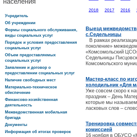
населения
2018
2017
2016
Учредитель
Об учреждении
Выезд межведомств
Формы социального обслуживания,
с.Седельницы
виды социальных услуг
В рамках реализации
Порядок и условия предоставления
поколение» межведом
социальных услуг
«Комсомольский ЦСО»
Объем предоставляемых
Седельницы Писцовско
социальных услуг
Комсомольского муни
Заявление и договор о
предоставлении социальных услуг
Мастер-класс по из
Наличие свободных мест
холодильник «Для 
Материально-техническое
Уже совсем скоро к н
обеспечение
праздник – День Матер
Финансово-хозяйственная
которые мы называем 
деятельность
ласковых слов – слов
Межведомственная мобильная
бригада
Тренировка совмест
Документы
комиссией
Информация об итогах проверок
16 ноября в ОБУСО «