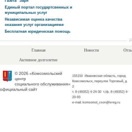
Газета "Заря"
Единый портал государтсвенных и
муниципальных услуг
Независимая оценка качества
оказания услуг организациями
Бесплатная юридическая помощь
Главная
Новости
Отзы
Активное долголетие
© 2026 «Комсомольский
155150 Ивановская область, город
центр
Комсомольск, переулок Торговый, д.
социального обслуживания»
2
официальный сайт
т. 8-(49352) 4-24-30 т./ф. 8-(49352) 4-
20-93
e-mail: komsomol_cson@ivreg.ru